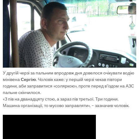
У другій черзі за пальним впродовж дня довелося очікувати водію
мінівена
Сергію
. Чоловік каже: у першій черзі чекав півтори
години, аби заправитися «соляркою», проте перед в’їздом на АЗС
пальне скінчилося.
«З пів на дванадцяту стою, а зараз пів третьої. Три години.
Машина організації, то мусово заправляти», – зазначив чоловік.