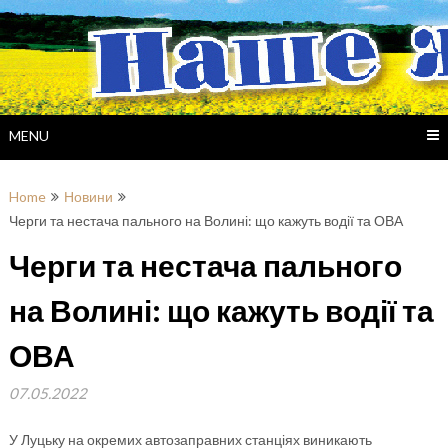
Skip
to
content
MENU
Home
Новини
Черги та нестача пального на Волині: що кажуть водії та ОВА
Черги та нестача пального
на Волині: що кажуть водії та
ОВА
07.05.2022
У Луцьку на окремих автозаправних станціях виникають