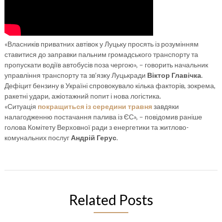
«Власників приватних автівок у Луцьку просять із розумінням
ставитися до заправки пальним громадського транспорту та
пропускати водіїв автобусів поза чергою», – говорить начальник
управління транспорту та зв’язку Луцькради
Віктор Главічка
.
Дефіцит бензину в Україні спровокувало кілька факторів, зокрема,
ракетні удари, ажіотажний попит і нова логістика.
«Ситуація
покращиться із середини травня
завдяки
налагодженню постачання палива із ЄС», – повідомив раніше
голова Комітету Верховної ради з енергетики та житлово-
комунальних послуг
Андрій Герус
.
Related Posts