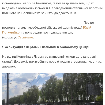
кількагодинні черги за бензином, газом та дизпаливом, що їх
видають в обмеженій кількості. Налагодження стабільної логістики
пального на Волині може зайняти до двох тижнів.
Про це
розповів начальник обласної військової адміністрації
Юрій
Погуляйко
, та попередив про підвищення цін,
інформує
Суспільне
.
Яка ситуація з чергами і пальним в обласному центрі
На вулиці Конякіна в Луцьку розташовані чотири автозаправні
станції. До двох із них в обідню пору 6 травня утворилися черги за
дизелем.