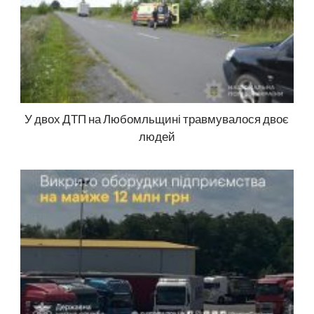
У двох ДТП на Любомльщині травмувалося двоє
людей