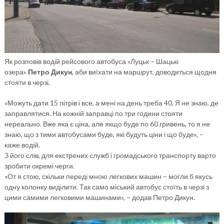
Як розповів водій рейсового автобуса «Луцьк – Шацькі
озера»
Петро Дикун
, аби виїхати на маршрут, доводиться щодня
стояти в черзі.
«Можуть дати 15 літрів і все, а мені на день треба 40. Я не знаю, де
заправлятися. На кожній заправці по три години стояти
нереально. Вже яка є ціна, але якщо буде по 60 гривень, то я не
знаю, що з тими автобусами буде, які будуть ціни і що буде», –
каже водій.
З його слів, для екстрених служб і громадського транспорту варто
зробити окремі черги.
«От я стою, скільки переді мною легкових машин – могли б якусь
одну колонку виділити. Так само міський автобус стоїть в черзі з
цими самими легковими машинами», – додав Петро Дикун.