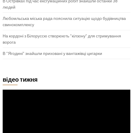
В Острівках під час ексгумаційних робіт знайшли останки 38
людей
Любомльська міська рада пояснила ситуацію щодо будівництва
свинокомплексу
На кордоні з Білоруссю створюють “кілзону” для стримування
ворога
В “Ягодині” знайшли приховані у вантажівці цигарки
відео тижня
Відеопрогравач