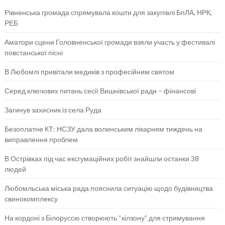
Рівненська громада спрямувала кошти для закупівлі БпЛА, НРК,
РЕБ
Аматори сцени Головненської громади взяли участь у фестивалі
повстанської пісні
В Любомлі привітали медиків з професійним святом
Серед ключових питань сесії Вишнівської ради – фінансові
Загинув захисник із села Руда
Безоплатне КТ: НСЗУ дала волинським лікарням тиждень на
виправлення проблем
В Острівках під час ексгумаційних робіт знайшли останки 38
людей
Любомльська міська рада пояснила ситуацію щодо будівництва
свинокомплексу
На кордоні з Білоруссю створюють “кілзону” для стримування