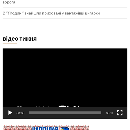
ворога
В “Ягодині” знайшли приховані у вантажівці цигарки
відео тижня
Відеопрогравач
00:00
05:11