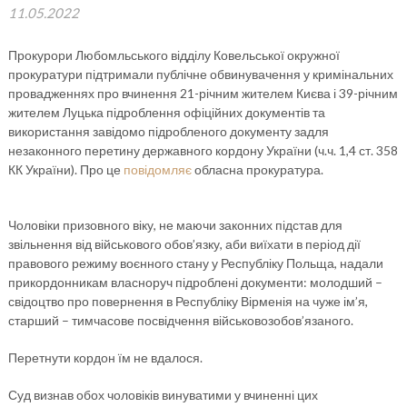
11.05.2022
Прокурори Любомльського відділу Ковельської окружної
прокуратури підтримали публічне обвинувачення у кримінальних
провадженнях про вчинення 21-річним жителем Києва і 39-річним
жителем Луцька підроблення офіційних документів та
використання завідомо підробленого документу задля
незаконного перетину державного кордону України (ч.ч. 1,4 ст. 358
КК України). Про це
повідомляє
обласна прокуратура.
Чоловіки призовного віку, не маючи законних підстав для
звільнення від військового обов’язку, аби виїхати в період дії
правового режиму воєнного стану у Республіку Польща, надали
прикордонникам власноруч підроблені документи: молодший –
свідоцтво про повернення в Республіку Вірменія на чуже ім’я,
старший – тимчасове посвідчення військовозобов’язаного.
Перетнути кордон їм не вдалося.
Суд визнав обох чоловіків винуватими у вчиненні цих