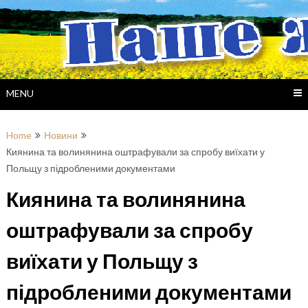
Skip
to
content
MENU
Home
Новини
Киянина та волинянина оштрафували за спробу виїхати у
Польщу з підробленими документами
Киянина та волинянина
оштрафували за спробу
виїхати у Польщу з
підробленими документами