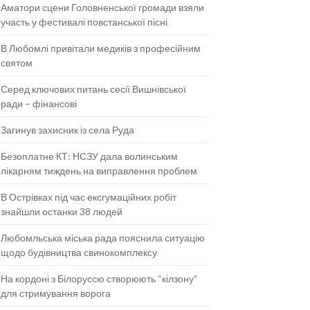
Аматори сцени Головненської громади взяли
участь у фестивалі повстанської пісні
В Любомлі привітали медиків з професійним
святом
Серед ключових питань сесії Вишнівської
ради – фінансові
Загинув захисник із села Руда
Безоплатне КТ: НСЗУ дала волинським
лікарням тиждень на виправлення проблем
В Острівках під час ексгумаційних робіт
знайшли останки 38 людей
Любомльська міська рада пояснила ситуацію
щодо будівництва свинокомплексу
На кордоні з Білоруссю створюють “кілзону”
для стримування ворога