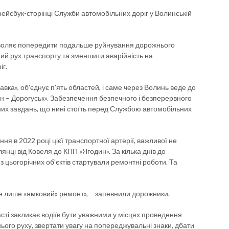
фейсбук-сторінці Служби автомобільних доріг у Волинській
озволяє попередити подальше руйнування дорожнього
ий рух транспорту та зменшити аварійність на
іг.
вка», об’єднує п’ять областей, і саме через Волинь веде до
н – Дорогуськ». Забезпечення безпечного і безперервного
них завдань, що нині стоїть перед Службою автомобільних
я в 2022 році цієї транспортної артерії, важливої не
ілянці від Ковеля до КПП «Ягодин». За кілька днів до
 цьогорічних об’єктів стартували ремонтні роботи. Та
не лише «ямковий» ремонт», – запевнили дорожники.
сті закликає водіїв бути уважними у місцях проведення
ого руху, звертати увагу на попереджувальні знаки, дбати