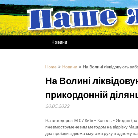
Skip
to
content
Новини
Home
Новини
На Волині ліквідовують виб
На Волині ліквідову
прикордонній ділян
20.05.2022
На автодорозі М 07 Київ – Ковель – Ягодин (н
пневмоструменевим методом на відрізку Машів 
два проїзди з двома смугами руху в одному н