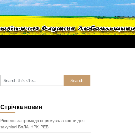
Стрічка новин
Рівненська громада спрямувала кошти для
закупівлі БпЛА, НРК, РЕБ