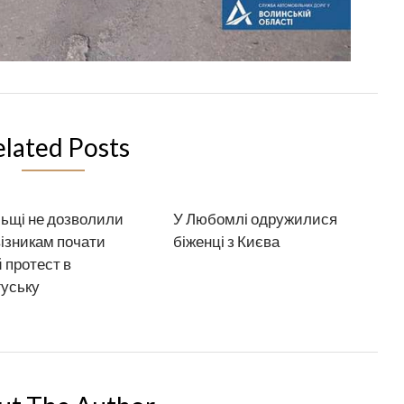
elated Posts
ьщі не дозволили
У Любомлі одружилися
ізникам почати
біженці з Києва
 протест в
уську