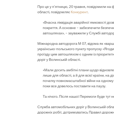
Про це у п’ятницю, 20 травня, повідомили на 
області, повідомляє
Конкурент
.
«Вчасна ліквідація аварійної ямковості д
покриття. А основне – забезпечити безпечн
автошляхах», – зауважили у Службі автодор
Міжнародна автодорога М 07, відома як «варша
українсько-польського пункту пропуску «Ягоди
проїзду цим автошляхом є одним із пріоритет
доріг у Волинській області.
«Мали досить амбітні плани щодо відновленн
лише для області, а й для всієї країни, на д
початку повномасштабної війни на одному з
поки все довелось поставити на паузу.
Та нічого. Після нашої Перемоги буде тут 
Служба автомобільних доріг у Волинській обла
дорожніх робіт, дотримуватись Правил дорожнь