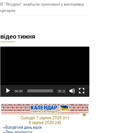
В “Ягодині” знайшли приховані у вантажівці
цигарки
відео тижня
Відеопрогравач
00:00
05:11