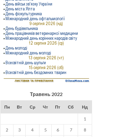
Травень 2022
Пн
Вт
Ср
Чт
Пт
Сб
Нд
1
2
3
4
5
6
7
8