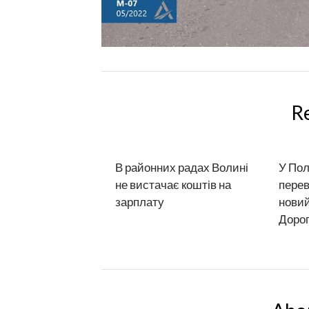
R
В районних радах Волині
У Пол
не вистачає коштів на
перев
зарплату
новий
Дорог