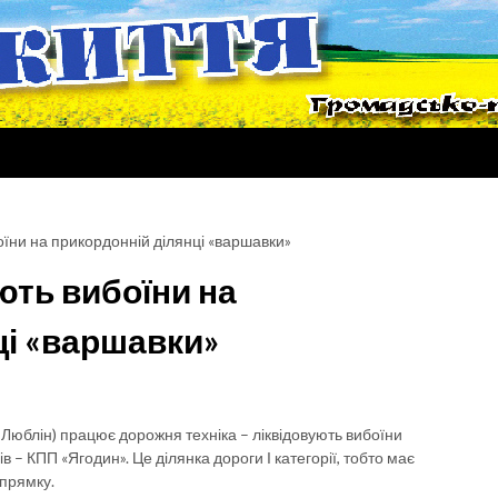
оїни на прикордонній ділянці «варшавки»
ють вибоїни на
ці «варшавки»
а Люблін) працює дорожня техніка – ліквідовують вибоїни
– КПП «Ягодин». Це ділянка дороги І категорії, тобто має
апрямку.