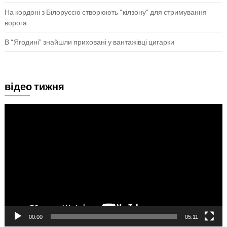
На кордоні з Білоруссю створюють “кілзону” для стримування
ворога
В “Ягодині” знайшли приховані у вантажівці цигарки
відео тижня
Відеопрогравач
00:00
05:11