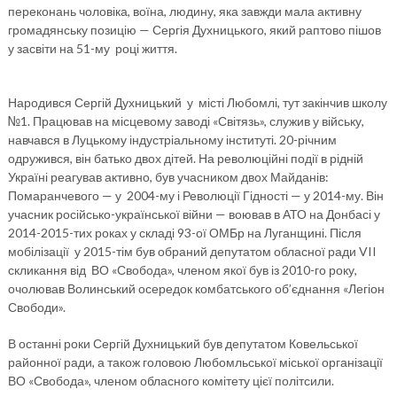
переконань чоловіка, воїна, людину, яка завжди мала активну
громадянську позицію — Сергія Духницького, який раптово пішов
у засвіти на 51-му році життя.
Народився Сергій Духницький у місті Любомлі, тут закінчив школу
№1. Працював на місцевому заводі «Світязь», служив у війську,
навчався в Луцькому індустріальному інституті. 20-річним
одружився, він батько двох дітей. На революційні події в рідній
Україні реагував активно, був учасником двох Майданів:
Помаранчевого — у 2004-му і Революції Гідності — у 2014-му. Він
учасник російсько-української війни — воював в АТО на Донбасі у
2014-2015-тих роках у складі 93-ої ОМБр на Луганщині. Після
мобілізації у 2015-тім був обраний депутатом обласної ради VII
скликання від ВО «Свобода», членом якої був із 2010-го року,
очолював Волинський осередок комбатського об’єднання «Легіон
Свободи».
В останні роки Сергій Духницький був депутатом Ковельської
районної ради, а також головою Любомльської міської організації
ВО «Свобода», членом обласного комітету цієї політсили.