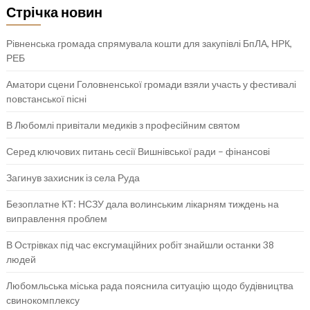
Стрічка новин
Рівненська громада спрямувала кошти для закупівлі БпЛА, НРК,
РЕБ
Аматори сцени Головненської громади взяли участь у фестивалі
повстанської пісні
В Любомлі привітали медиків з професійним святом
Серед ключових питань сесії Вишнівської ради – фінансові
Загинув захисник із села Руда
Безоплатне КТ: НСЗУ дала волинським лікарням тиждень на
виправлення проблем
В Острівках під час ексгумаційних робіт знайшли останки 38
людей
Любомльська міська рада пояснила ситуацію щодо будівництва
свинокомплексу