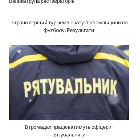
Велика група реставраторів
Зіграно перший тур чемпіонату Любомльщини по
футболу. Результати
В громадах працюватимуть офіцери-
рятувальники