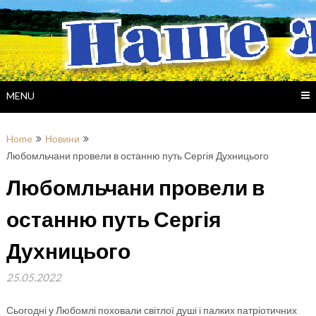
Skip
to
content
MENU
Home
Новини
Любомльчани провели в останню путь Сергія Духницього
Любомльчани провели в
останню путь Сергія
Духницього
25.05.2022
Сьогодні у Любомлі поховали світлої душі і палких патріотичних