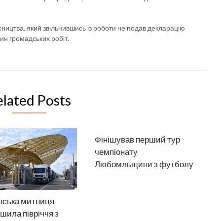
ництва, який звільнившись із роботи не подав декларацію
дин громадських робіт.
elated Posts
Фінішував перший тур
чемпіонату
Любомльщини з футболу
нська митниця
шила півріччя з