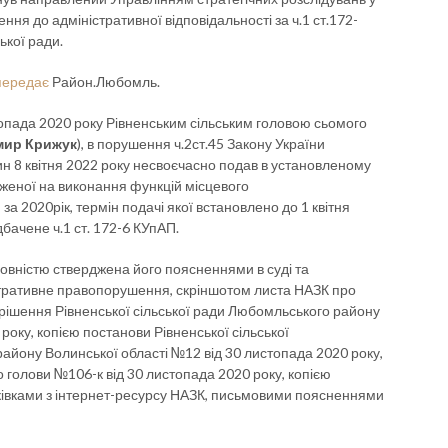
ня до адміністративної відповідальності за ч.1 ст.172-
ької ради.
передає
Район.Любомль.
топада 2020 року Рівненським сільським головою сьомого
ир Крижук
), в порушення ч.2ст.45 Закону України
ин 8 квітня 2022 року несвоєчасно подав в установленому
женої на виконання функцій місцевого
а 2020рік, термін подачі якої встановлено до 1 квітня
бачене ч.1 ст. 172-6 КУпАП.
повністю стверджена його поясненнями в суді та
тративне правопорушення, скріншотом листа НАЗК про
ю рішення Рівненської сільської ради Любомльського району
року, копією постанови Рівненської сільської
 району Волинської області №12 від 30 листопада 2020 року,
 голови №106-к від 30 листопада 2020 року, копією
руківками з інтернет-ресурсу НАЗК, письмовими поясненнями