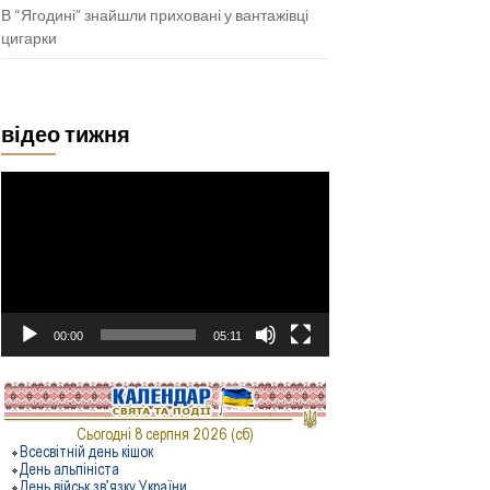
В “Ягодині” знайшли приховані у вантажівці
цигарки
відео тижня
Відеопрогравач
00:00
05:11