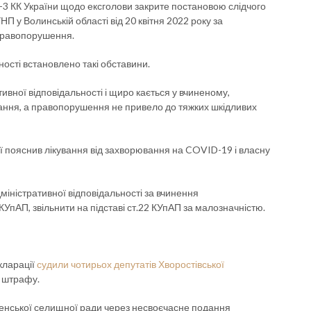
3 КК України щодо ексголови закрите постановою слідчого
П у Волинській області від 20 квітня 2022 року за
 правопорушення.
ості встановлено такі обставини.
ивної відповідальності і щиро кається у вчиненому,
ання, а правопорушення не привело до тяжких шкідливих
 пояснив лікування від захворювання на COVID-19 і власну
іністративної відповідальності за вчинення
УпАП, звільнити на підставі ст.22 КУпАП за малозначністю.
кларації
с
удили чотирьох депутатів Хворостівської
ь штрафу.
енської селищної ради через несвоєчасне подання