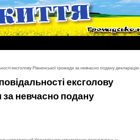
льності ексголову Рівненської громади за невчасно подану декларацію
дповідальності ексголову
 за невчасно подану
ув направлений Управлінням стратегічних розслідувань у