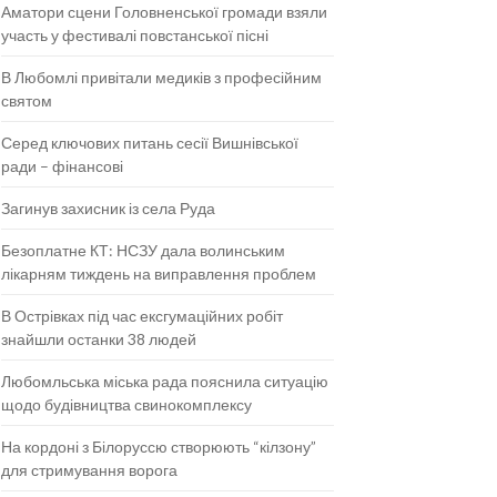
Аматори сцени Головненської громади взяли
участь у фестивалі повстанської пісні
В Любомлі привітали медиків з професійним
святом
Серед ключових питань сесії Вишнівської
ради – фінансові
Загинув захисник із села Руда
Безоплатне КТ: НСЗУ дала волинським
лікарням тиждень на виправлення проблем
В Острівках під час ексгумаційних робіт
знайшли останки 38 людей
Любомльська міська рада пояснила ситуацію
щодо будівництва свинокомплексу
На кордоні з Білоруссю створюють “кілзону”
для стримування ворога