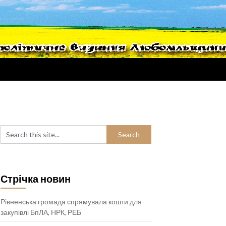
Стрічка новин
Рівненська громада спрямувала кошти для
закупівлі БпЛА, НРК, РЕБ