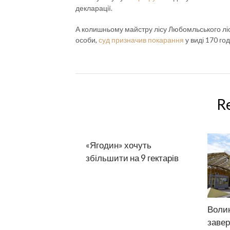
декларації.
А колишньому майстру лісу Любомльського ліс
особи,
суд призначив покарання
у виді 170 го
R
«Ягодин» хочуть
збільшити на 9 гектарів
Воли
завер