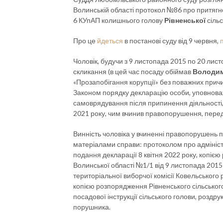
Волинській області протокол №86 про притягнен
6 КУпАП колишнього голову
Рівненської
сільс
Про це
йдеться
в постанові суду від 9 червня,
Чоловік, будучи з 9 листопада 2015 по 20 лис
скликання (в цей час посаду обіймав
Володим
«Прозапобігання корупції» без поважних прич
Законом порядку декларацію особи, уповнова
самоврядування після припинення діяльності, з
2021 року, чим вчинив правопорушення, перед
Винність чоловіка у вчиненні правопорушень 
матеріалами справи: протоколом про адмініс
подання декларації 8 квітня 2022 року, копіє
Волинської області №1/1 від 9 листопада 2015 
територіальної виборчої комісії Ковельського
копією розпорядження Рівненського сільського
посадової інструкції сільського голови, розд
порушника.