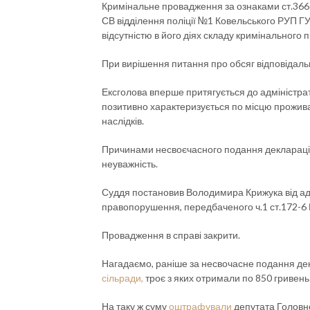
Кримінальне провадження за ознаками ст.366-
СВ відділення поліції №1 Ковельського РУП ГУН
відсутністю в його діях складу кримінального
При вирішення питання про обсяг відповідальн
Ексголова вперше притягується до адміністрат
позитивно характеризується по місцю прожив
наслідків.
Причинами несвоєчасного подання декларації
неуважність.
Суддя постановив Володимира Крижука від адм
правопорушення, передбаченого ч.1 ст.172-6 К
Провадження в справі закрити.
Нагадаємо, раніше за несвочасне подання де
сільради,
троє з яких отримали по 850 гривен
На таку ж суму
оштрафували
депутата Головн