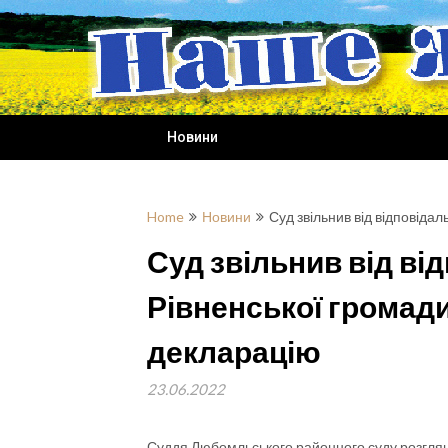
Skip
to
content
Новини
Home
Новини
Суд звільнив від відповіда
Суд звільнив від ві
Рівненської громади
декларацію
23.06.2022
Суддя Любомльського районного суду розглян