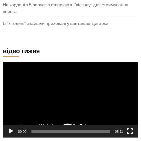
На кордоні з Білоруссю створюють “кілзону” для стримування
ворога
В “Ягодині” знайшли приховані у вантажівці цигарки
відео тижня
Відеопрогравач
00:00
05:11