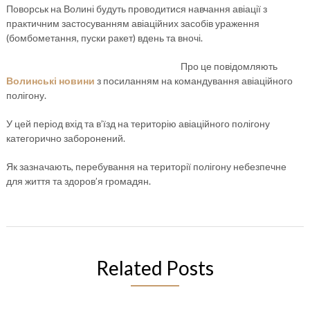
Поворськ на Волині будуть проводитися навчання авіації з
практичним застосуванням авіаційних засобів ураження
(бомбометання, пуски ракет) вдень та вночі.
Про це повідомляють
Волинські новини
з посиланням на командування авіаційного
полігону.
У цей період вхід та в’їзд на територію авіаційного полігону
категорично заборонений.
Як зазначають, перебування на території полігону небезпечне
для життя та здоров’я громадян.
Related Posts