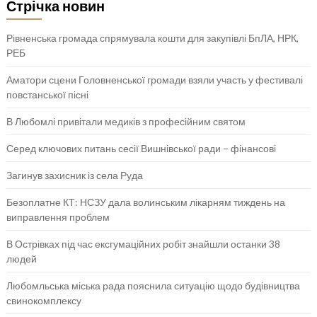
Стрічка новин
Рівненська громада спрямувала кошти для закупівлі БпЛА, НРК,
РЕБ
Аматори сцени Головненської громади взяли участь у фестивалі
повстанської пісні
В Любомлі привітали медиків з професійним святом
Серед ключових питань сесії Вишнівської ради – фінансові
Загинув захисник із села Руда
Безоплатне КТ: НСЗУ дала волинським лікарням тиждень на
виправлення проблем
В Острівках під час ексгумаційних робіт знайшли останки 38
людей
Любомльська міська рада пояснила ситуацію щодо будівництва
свинокомплексу