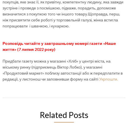
покупців, яке знає її, як привітну, компетентну людину, яка завжди
зустріне і проведе з посмішкою, підкаже, порадить, допоможе
визначитися з покупкою того чи іншого товару.Щоправда, перш,
ніж присвятити себе роботі у торговельній галузі, жінка встигла
попрацювати і швачкою, і кухаркою.
Розповідь читайте у завтрашньому номері газети «Наше
життя» (7 липня 2022 року)
Придбати газету можна у магазині «Хліб» у центрі міста, на
міському ринку (підприємець Віктор Лобко), у магазині
«Продуктовий маркет» поблизу автостанції або ж передплатити в
редакції, у листонош чи заповнивши форму на сайті
Укрпошти.
Related Posts