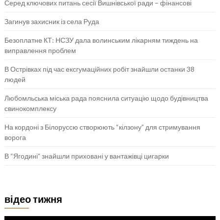
Серед ключових питань сесії Вишнівської ради – фінансові
Загинув захисник із села Руда
Безоплатне КТ: НСЗУ дала волинським лікарням тиждень на
виправлення проблем
В Острівках під час ексгумаційних робіт знайшли останки 38
людей
Любомльська міська рада пояснила ситуацію щодо будівництва
свинокомплексу
На кордоні з Білоруссю створюють “кілзону” для стримування
ворога
В “Ягодині” знайшли приховані у вантажівці цигарки
відео тижня