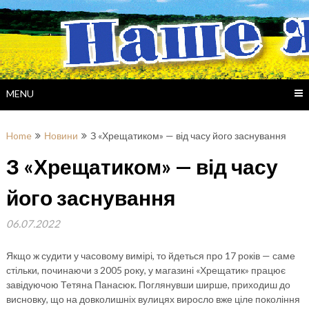
Skip
to
content
MENU
Home
Новини
З «Хрещатиком» — від часу його заснування
З «Хрещатиком» — від часу
його заснування
06.07.2022
Якщо ж судити у часовому вимірі, то йдеться про 17 років — саме
стільки, починаючи з 2005 року, у магазині «Хрещатик» працює
завідуючою Тетяна Панасюк. Поглянувши ширше, приходиш до
висновку, що на довколишніх вулицях виросло вже ціле покоління