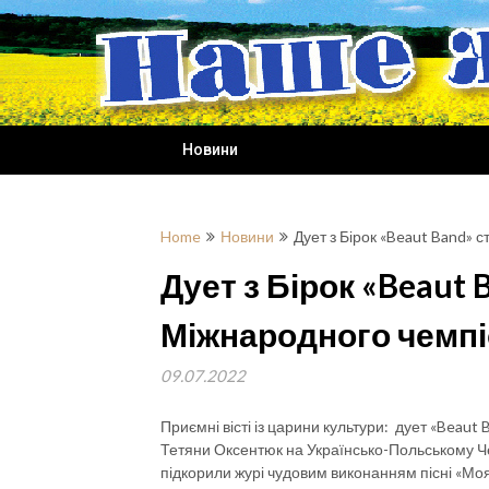
Skip
to
content
Новини
Home
Новини
Дует з Бірок «Beaut Band»
Дует з Бірок «Beaut
Міжнародного чемпі
09.07.2022
Приємні вісті із царини культури: дует «Beaut 
Тетяни Оксентюк на Українсько-Польському Че
підкорили журі чудовим виконанням пісні «Моя