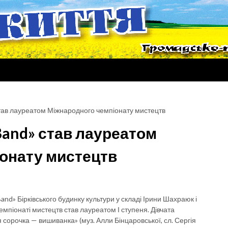
 став лауреатом Міжнародного чемпіонату мистецтв
 Band» став лауреатом
онату мистецтв
Band» Бірківського будинку культури у складі Ірини Шахраюк і
мпіонаті мистецтв став лауреатом І ступеня. Дівчата
 сорочка — вишиванка» (муз. Алли Бінцаровської, сл. Сергія