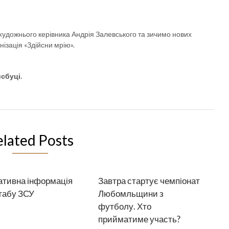
о художнього керівника Андрія Залевського та зичимо нових
нізація «Здійсни мрію».
сбуці.
elated Posts
тивна інформація
Завтра стартує чемпіонат
табу ЗСУ
Любомльщини з
футболу. Хто
прийматиме участь?