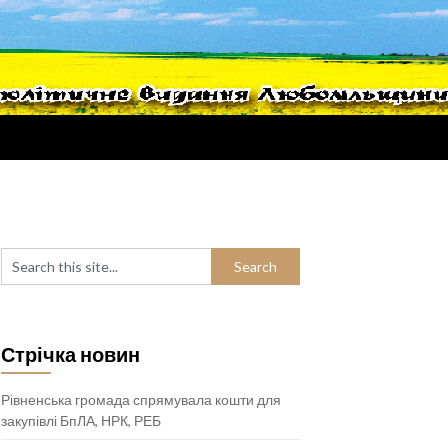
Стрічка новин
Рівненська громада спрямувала кошти для
закупівлі БпЛА, НРК, РЕБ