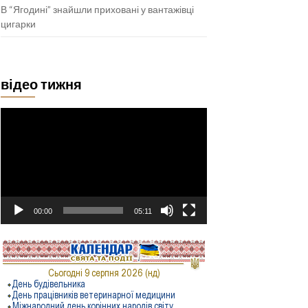
В “Ягодині” знайшли приховані у вантажівці
цигарки
відео тижня
Відеопрогравач
00:00
05:11