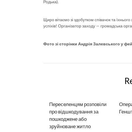
Родька).
Щиро вітаємо зі здобутком співачок та їхньог
успіхів! Організатор заходу — громадська орга
Фото зі сторінки Андрія Залевського у фей
R
Переселенцям розповіли
Опера
про відшкодування за
Генш
пошкоджене або
зруйноване житло