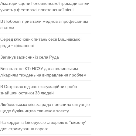
Аматори сцени Головненської громади взяли
участь у фестивалі повстанської пісні
В Любомлі привітали медиків з професійним
святом
Серед ключових питань сесії Вишнівської
ради – фінансові
Загинув захисник із села Руда
Безоплатне КТ: НСЗУ дала волинським
лікарням тиждень на виправлення проблем
В Острівках під час ексгумаційних робіт
знайшли останки 38 людей
Любомльська міська рада пояснила ситуацію
щодо будівництва свинокомплексу
На кордоні з Білоруссю створюють “кілзону”
для стримування ворога