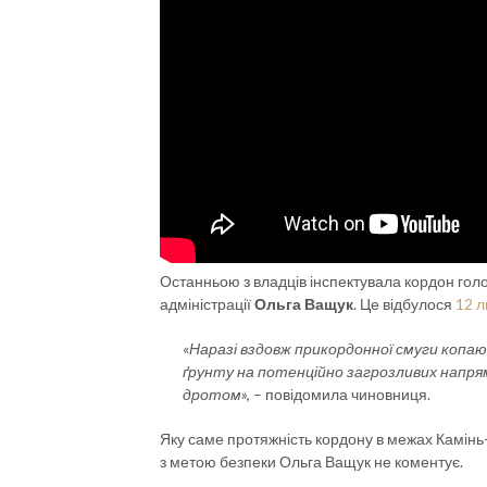
Останньою з владців інспектувала кордон гол
адміністрації
Ольга Ващук
. Це відбулося
12 
«
Наразі вздовж прикордонної смуги копа
ґрунту на потенційно загрозливих напр
дротом
», – повідомила чиновниця.
Яку саме протяжність кордону в межах Камінь-
з метою безпеки Ольга Ващук не коментує.