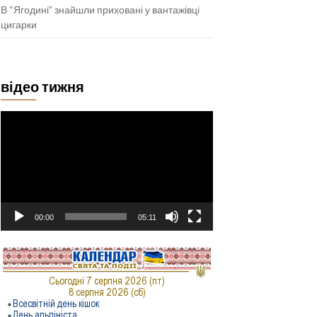
В “Ягодині” знайшли приховані у вантажівці
цигарки
відео тижня
Відеопрогравач
00:00
05:11