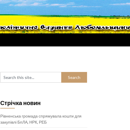
Стрічка новин
Рівненська громада спрямувала кошти для
закупівлі БпЛА, НРК, РЕБ