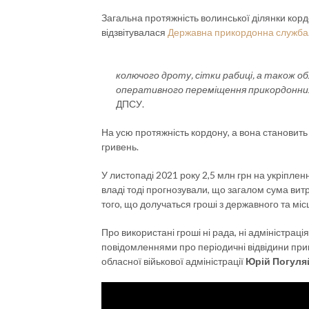
Загальна протяжність волинської ділянки кордо
відзвітувалася
Державна прикордонна служба
колючого дроту, сітки рабиці, а також 
оперативного переміщення прикордонних 
ДПСУ.
На усю протяжність кордону, а вона становить
гривень.
У листопаді 2021 року 2,5 млн грн на укріпле
владі тоді прогнозували, що загалом сума вит
того, що долучаться гроші з державного та мі
Про використані гроші ні рада, ні адміністрац
повідомленнями про періодичні відвідини при
обласної війькової адміністрації
Юрій Погуля