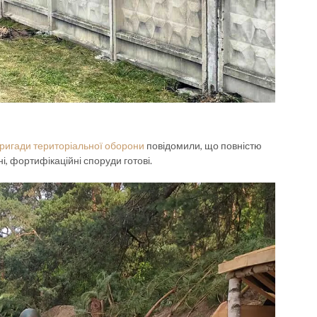
ригади територіальної оборони
повідомили, що повністю
, фортифікаційні споруди готові.