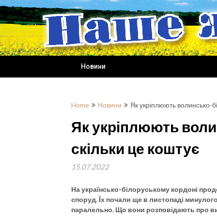
Skip
to
content
Новини
Home
Новини
Як укріплюють волинсько-бі
Як укріплюють воли
скільки це коштує
15.07.2022
На українсько-білоруському кордоні про
споруд. Їх почали ще в листопаді минулог
паралельно. Що вони розповідають про ви