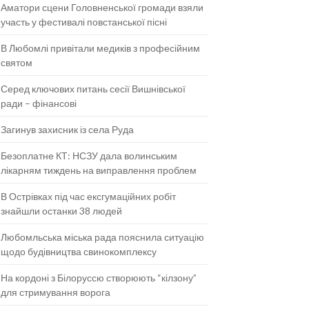
Аматори сцени Головненської громади взяли
участь у фестивалі повстанської пісні
В Любомлі привітали медиків з професійним
святом
Серед ключових питань сесії Вишнівської
ради – фінансові
Загинув захисник із села Руда
Безоплатне КТ: НСЗУ дала волинським
лікарням тиждень на виправлення проблем
В Острівках під час ексгумаційних робіт
знайшли останки 38 людей
Любомльська міська рада пояснила ситуацію
щодо будівництва свинокомплексу
На кордоні з Білоруссю створюють “кілзону”
для стримування ворога