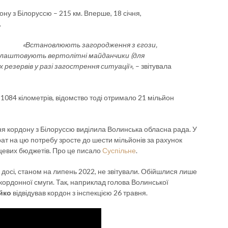
ну з Білоруссю – 215 км. Вперше, 18 січня,
.
«Встановлюють загородження з єгози,
облаштовують вертолітні майданчики (для
резервів у разі загострення ситуації»
, – звітувала
 1084 кілометрів, відомство тоді отримало 21 мільйон
ння кордону з Білоруссю виділила Волинська обласна рада. У
рат на цю потребу зросте до шести мільйонів за рахунок
сцевих бюджетів. Про це писало
Суспільне
.
ія досі, станом на липень 2022, не звітували. Обійшлися лише
кордонної смуги. Так, наприклад голова Волинської
йко
відвідував кордон з інспекцією 26 травня.