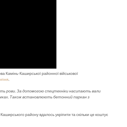
ова Камінь-Каширської районної військової
липня
.
ють рови. За допомогою спецтехніки насипають вали
ямках. Також встановлюють бетонний паркан з
Каширського району вдалось укріпити та скільки це коштує