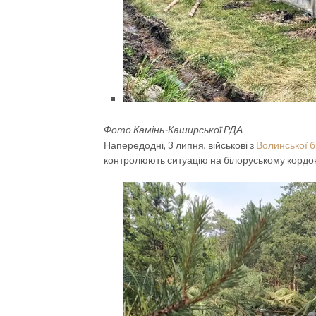
Фото Камінь-Каширської РДА
Напередодні, 3 липня, військові з
Волинської б
контролюють ситуацію на білоруському кордоні