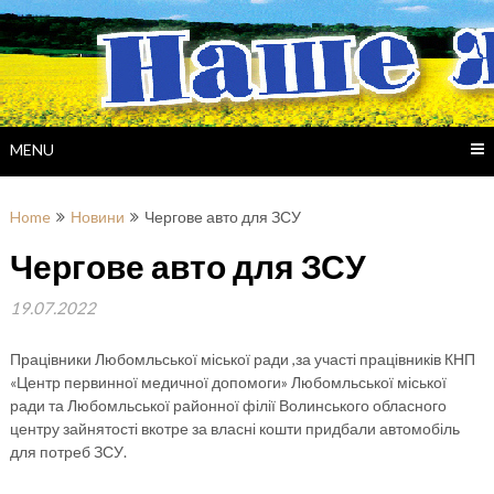
Skip
to
content
MENU
Home
Новини
Чергове авто для ЗСУ
Чергове авто для ЗСУ
19.07.2022
Працівники Любомльської міської ради ,за участі працівників КНП
«Центр первинної медичної допомоги» Любомльської міської
ради та Любомльської районної філії Волинського обласного
центру зайнятості вкотре за власні кошти придбали автомобіль
для потреб ЗСУ.