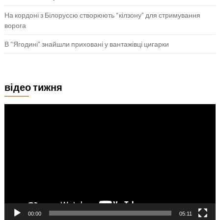
На кордоні з Білоруссю створюють “кілзону” для стримування
ворога
В “Ягодині” знайшли приховані у вантажівці цигарки
відео тижня
Відеопрогравач
00:00
05:11