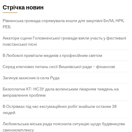
Стрічка новин
Рівненська громада спрямувала кошти для закупівлі БпЛА, НРК,
РЕБ
Аматори сцени Головненської громади взяли участь у фестивалі
повстанської пісні
В Любомлі привітали медиків з професійним святом
Серед ключових питань сесії Вишнівської ради – фінансові
Загинув захисник із села Руда
Безоплатне КТ: НСЗУ дала волинським лікарням тиждень на
виправлення проблем
В Острівках під час ексгумаційних робіт знайшли останки 38
людей
Любомльська міська рада пояснила ситуацію щодо будівництва
свинокомплексу