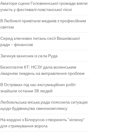
Аматори сцени Головненської громади взяли
участь у фестивалі повстанської пісні
В Любомлі привітали медиків з професійним
святом
Серед ключових питань сесії Вишнівської
ради – фінансові
Загинув захисник із села Руда
Безоплатне КТ: НСЗУ дала волинським
лікарням тиждень на виправлення проблем
В Острівках під час ексгумаційних робіт
знайшли останки 38 людей
Любомльська міська рада пояснила ситуацію
щодо будівництва свинокомплексу
На кордоні з Білоруссю створюють “кілзону”
для стримування ворога