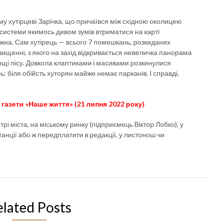
у хутірцеві Зарічка, що причаївся між східною околицею
кої системи якимось дивом зумів втриматися на карті
ижна. Сам хутірець — всього 7 помешкань, розкиданих
ищенні, з якого на захід відкривається невеличка панорама
хощі лісу. Довкола клаптиками і масивами розкинулися
ь: біля обійсть хуторян майже немає парканів. І справді,
газети «Наше життя» (21 липня 2022 року)
рі міста, на міському ринку (підприємець Віктор Лобко), у
анції або ж передплатити в редакції, у листонош чи
elated Posts