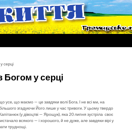
 у серці
з Богом у серці
о усе, що маємо — це завдяки волі Бога. І не всі ми, на
більшого згадуючи Його лише у час тривоги. У цьому твердо
апітанюк (у дівоцтві — Ярощук), яка 20 липня зустріла своє
стачало всякого — і хорошого, й не дуже, але завдяки вірі у
лати труднощі.