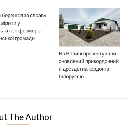
 берешся за справу,
 вірити у
ьтат», – фермер з
нської громади
На Волині презентували
оновлений прикордонний
підрозділ на кордоні з
білоруссю
ut The Author