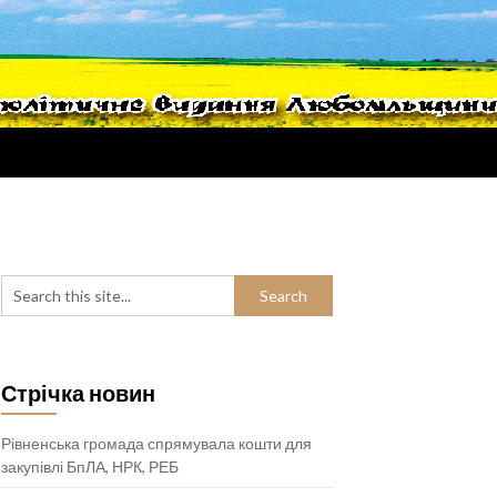
Стрічка новин
Рівненська громада спрямувала кошти для
закупівлі БпЛА, НРК, РЕБ