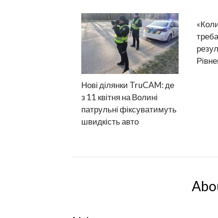
«Коли
треба
резул
Рівне
Нові ділянки TruCAM: де
з 11 квітня на Волині
патрульні фіксуватимуть
швидкість авто
Abo