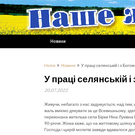
Skip
to
content
Новини
Home
Новини
У праці селянській і з Богом
У праці селянській і 
20.07.2022
Живучи, небагато з нас задумується, над тим, щ
жаль вміємо дякувати за це Всевишньому, зде
переконана жителька села Бірки Ніна Луківна К
90-річчя. Жінка каже, що на життєвому шляху ви
Господа і щирій молитві завжди вдавалося до