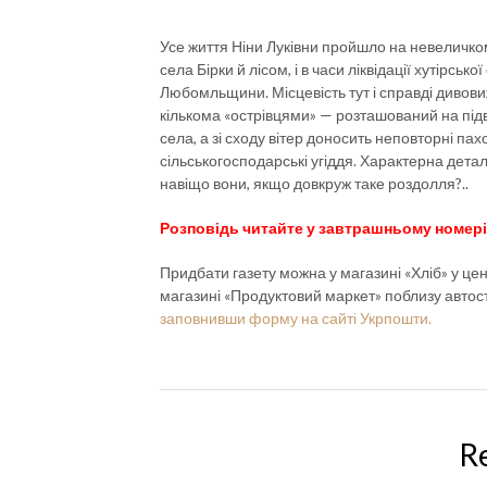
Усе життя Ніни Луківни пройшло на невеличком
села Бірки й лісом, і в часи ліквідації хутірсь
Любомльщини. Місцевість тут і справді дивов
кількома «острівцями» — розташований на підв
села, а зі сходу вітер доносить неповторні па
сільськогосподарські угіддя. Характерна детал
навіщо вони, якщо довкруж таке роздолля?..
Розповідь читайте у завтрашньому номері 
Придбати газету можна у магазині «Хліб» у цент
магазині «Продуктовий маркет» поблизу автост
заповнивши форму на сайті Укрпошти.
R