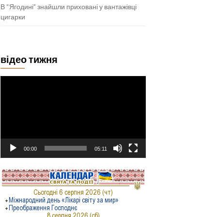
В “Ягодині” знайшли приховані у вантажівці
цигарки
відео тижня
Відеопрогравач
00:00
05:11