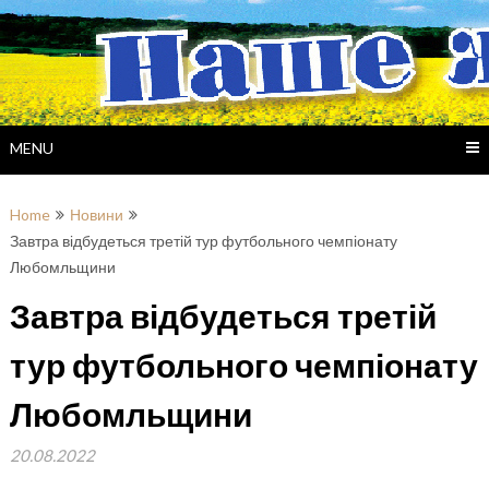
Skip
to
content
MENU
Home
Новини
Завтра відбудеться третій тур футбольного чемпіонату
Любомльщини
Завтра відбудеться третій
тур футбольного чемпіонату
Любомльщини
20.08.2022