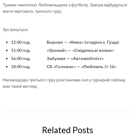
Триває чемпіонат Любомльщини з футболу. Завтра відбудуться
матчі чергового, третього туру.
Зустрінуться:
12.00 год. Борове — «Нива» (стадіон с. Гуща)
15.00 год. «Урожай» — «Смідинські вовки»
16.00 год. Забужжя — «Автомобіліст»
18.00 год. СК «Головно» — «Любомль U-16»
Напередодні третього туру розстановка сил у турнірній таблиці
має такий вигляд:
Related Posts