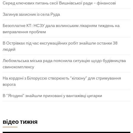
Серед ключових питань сесії Вишнівської ради – фінансові
Загинув захисник із села Руда
Безоплатне КТ: НСЗУ дала волинським лікарням тиждень на
виправлення проблем
В Острівках під час ексгумаційних робіт знайшли останки 38
людей
Любомльська міська рада пояснила ситуацію щодо будівництва
свинокомплексу
На кордоні з Білоруссю створюють “кілзону” для стримування
ворога
В “Ягодині” знайшли приховані у вантажівці цигарки
відео тижня