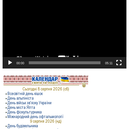
Відеопрогравач
00:00
05:11