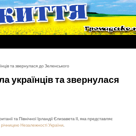
аїнців та звернулася до Зеленського
ала українців та звернулася
анії та Північної Ірландії Єлизавета ІІ, яка представляє
 річницею Незалежності України
.