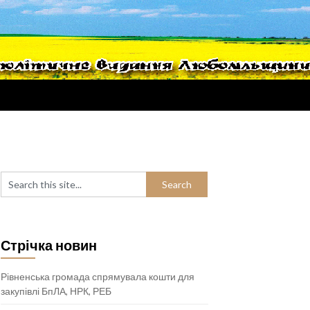
Стрічка новин
Рівненська громада спрямувала кошти для
закупівлі БпЛА, НРК, РЕБ