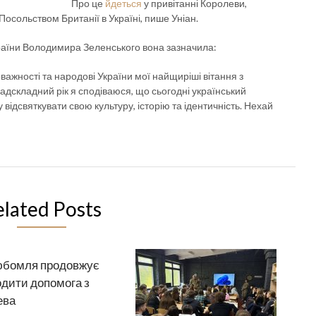
Про це
йдеться
у привітанні Королеви,
Посольством Британії в Україні, пише Уніан.
раїни Володимира Зеленського вона зазначила:
ажності та народові України мої найщиріші вітання з
адскладний рік я сподіваюся, що сьогодні український
у відсвяткувати свою культуру, історію та ідентичність. Нехай
elated Posts
юбомля продовжує
дити допомога з
ева