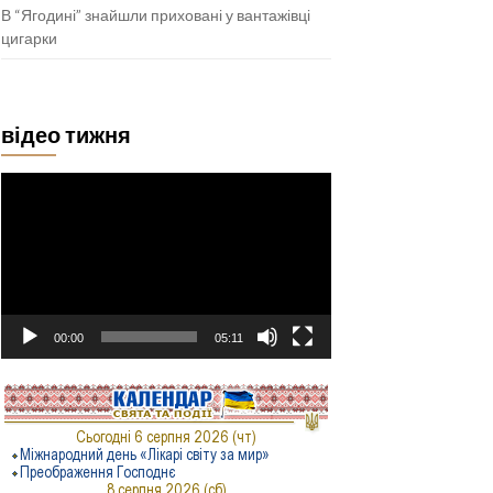
В “Ягодині” знайшли приховані у вантажівці
цигарки
відео тижня
Відеопрогравач
00:00
05:11