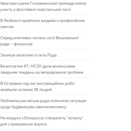
Аматори сцени Головненської громади взяли
участь у фестивалі повстанської пісні
В Любомлі привітали медиків з професійним
святом
Серед ключових питань сесії Вишнівської
ради – фінансові
Загинув захисник із села Руда
Безоплатне КТ: НСЗУ дала волинським
лікарням тиждень на виправлення проблем
В Острівках під час ексгумаційних робіт
знайшли останки 38 людей
Любомльська міська рада пояснила ситуацію
щодо будівництва свинокомплексу
На кордоні з Білоруссю створюють “кілзону”
для стримування ворога