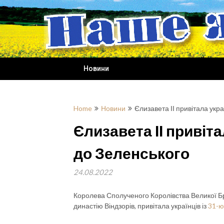
Skip
to
content
Новини
Home
Новини
Єлизавета ІІ привітала укр
Єлизавета ІІ привіт
до Зеленського
24.08.2022
Королева Сполученого Королівства Великої Брит
династію Віндзорів, привітала українців із
31-ю