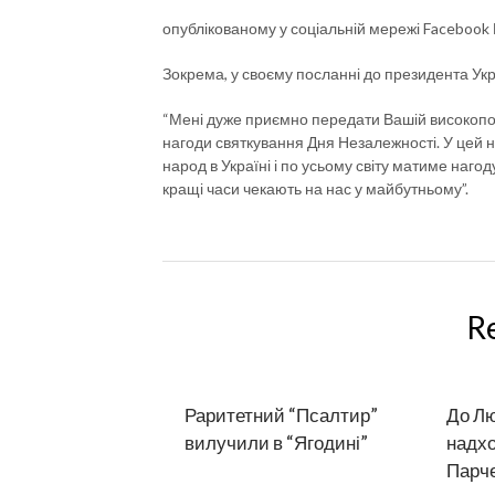
опублікованому у соціальній мережі Facebook 
Зокрема, у своєму посланні до президента Ук
“Мені дуже приємно передати Вашій високопов
нагоди святкування Дня Незалежності. У цей н
народ в Україні і по усьому світу матиме нагод
кращі часи чекають на нас у майбутньому”.
R
Раритетний “Псалтир”
До Л
вилучили в “Ягодині”
надхо
Парч