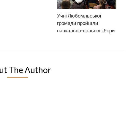
Учні Любомльської
громади пройшли
навчально-польові збори
ut The Author