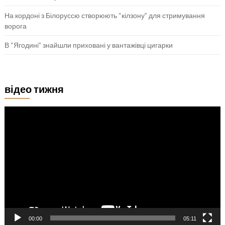
На кордоні з Білоруссю створюють “кілзону” для стримування
ворога
В “Ягодині” знайшли приховані у вантажівці цигарки
відео тижня
Відеопрогравач
00:00
05:11