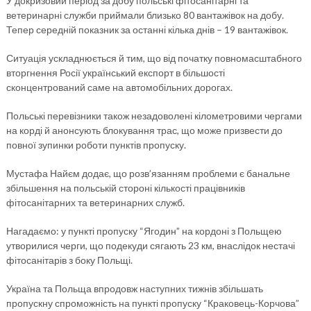
У докризовий період за добу польські фітосанітарні та
ветеринарні служби приймали близько 80 вантажівок на добу.
Тепер середній показник за останні кілька днів – 19 вантажівок.
Ситуація ускладнюється й тим, що від початку повномасштабного
вторгнення Росії український експорт в більшості
сконцентрований саме на автомобільних дорогах.
Польські перевізники також незадоволені кілометровими чергами
на корді й анонсують блокування трас, що може призвести до
повної зупинки роботи пунктів пропуску.
Мустафа Найєм додає, що розв’язанням проблеми є банальне
збільшення на польській стороні кількості працівників
фітосанітарних та ветеринарних служб.
Нагадаємо: у пункті пропуску “Ягодин” на кордоні з Польщею
утворилися черги, що подекуди сягають 23 км, внаслідок нестачі
фітосанітарів з боку Польщі.
Україна та Польща впродовж наступних тижнів збільшать
пропускну спроможність на пункті пропуску “Краковець-Корчова”