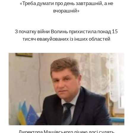
«Треба думати про день завтрашній, а не
вчорашній»
З початку війни Волинь прихистила понад 15
тисяч евакуйованих із інших областей
Директора Машівського ліцею досі судять