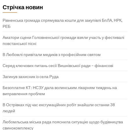
Стрічка новин
Рівненська громада спрямувала кошти для закупівлі БпЛА, НРК,
РЕБ
Аматори сцени Головненської громади взяли участь у фестивалі
повстанської пісні
В Любомлі привітали медиків з професійним святом
Серед ключових питань сесії Вишнівської ради – фінансові
Загинув захисник із села Руда
Безоплатне КТ: НСЗУ дала волинським лікарням тиждень на
виправлення проблем
В Острівках під час ексгумаційних робіт знайшли останки 38
людей
Любомльська міська рада пояснила ситуацію щодо будівництва
свинокомплексу