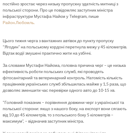
постійно зростає через низьку пропускну здатність митниці з
польської сторони. Про це повідомляє заступник міністра
інфраструктури Мустафа Найєм у Telegram, пише
Район.Любомль.
Цього тижня черга з вантажних автівок до пункту пропуску
“Ягодин” на польському кордоні перетнула межу у 45 кілометрів.
Відтак водії змушені практично жити на узбіччі.
За словами Мустафи Найєма, головна причина черг – це низька
ефективність роботи польських служб, які проводять
фітосанітарний та ветеринарний контроль. Натомість кількість
працівників українських служб збільшилась майже у 1,5 раза, що
дозволяє зменшити час перевірки одного авто до 10-15 хв.
“Головний показник – порівняння довжини черг з української та
польської сторони: якщо з нашого боку, на експорт вони сягають
від 10 до 45 кілометрів, то з польського боку 5 кілометрів –
максимум”, – відзначив заступник міністра.