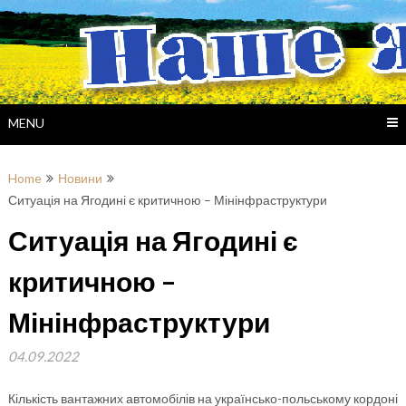
Skip
to
content
MENU
Home
Новини
Ситуація на Ягодині є критичною – Мінінфраструктури
Ситуація на Ягодині є
критичною –
Мінінфраструктури
04.09.2022
Кількість вантажних автомобілів на українсько-польському кордоні