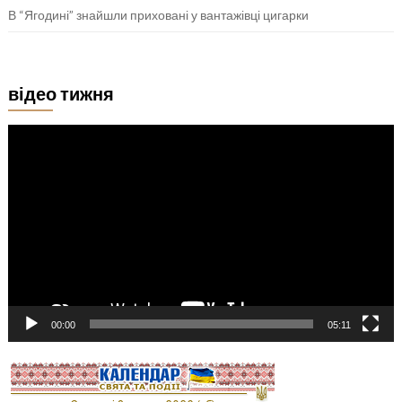
В “Ягодині” знайшли приховані у вантажівці цигарки
відео тижня
Відеопрогравач
00:00
05:11