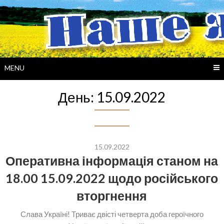
Skip
to
content
MENU
День:
15.09.2022
15.09.2022
Оперативна інформація станом на
18.00 15.09.2022 щодо російського
вторгнення
Слава Україні! Триває двісті четверта доба героїчного