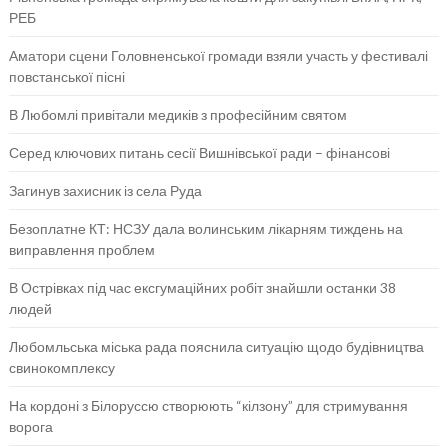
РЕБ
Аматори сцени Головненської громади взяли участь у фестивалі
повстанської пісні
В Любомлі привітали медиків з професійним святом
Серед ключових питань сесії Вишнівської ради – фінансові
Загинув захисник із села Руда
Безоплатне КТ: НСЗУ дала волинським лікарням тиждень на
виправлення проблем
В Острівках під час ексгумаційних робіт знайшли останки 38
людей
Любомльська міська рада пояснила ситуацію щодо будівництва
свинокомплексу
На кордоні з Білоруссю створюють “кілзону” для стримування
ворога