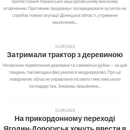
протистояння Української нації російському воєнному
вторгненню. Противник продовжує зосереджувати зусилля на
спробах повної окупації Донецької області, утриманні
захоплених...
15.09.2022
Затримали трактор з деревиною
Незаконне перевезення деревини та самовільні рубки — за цей
тиждень такі випадки фіксувалися неодноразово. Про це
повідомляє обласне управління лісового і мисливського
господарства. Зокрема, працівники...
15.09.2022
На прикордонному переході
Ягодин-Дорогуськ хочуть ввести в