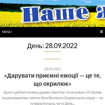
Skip
to
content
MENU
День:
28.09.2022
28.09.2022
«Дарувати приємні емоції — це те,
що окрилює»
Цього здібного юнака, думаю, пам’ятає чи не кожен, хто бував
на різноманітних святах біля Великого Згоранського озера — чи
то Івана Купала, чи то День...