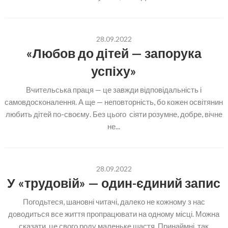
28.09.2022
«Любов до дітей — запорука
успіху»
Вчительська праця — це завжди відповідальність і
самовдосконалення. А ще — неповторність, бо кожен освітянин
любить дітей по-своєму. Без цього сіяти розумне, добре, вічне
не...
28.09.2022
У «трудовій» — один-єдиний запис
Погодьтеся, шановні читачі, далеко не кожному з нас
доводиться все життя пропрацювати на одному місці. Можна
сказати, це свого роду маленьке щастя. Принаймні, так