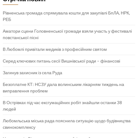
Рівненська громада спрямувала кошти для закупівлі БпЛА, НРК,
РЕБ
Аматори сцени Головненської громади взяли участь у фестивалі
повстанської пісні
В Любомлі привітали медиків з професійним святом
Серед ключових питань сесії Вишнівської ради – фінансові
Загинув захисник із села Руда
Безоплатне КТ: НСЗУ дала волинським лікарням тиждень на
виправлення проблем
В Острівках під час ексгумаційних робіт знайшли останки 38
людей
Любомльська міська рада пояснила ситуацію щодо будівництва
свинокомплексу