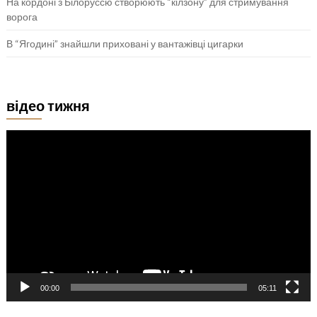
На кордоні з Білоруссю створюють “кілзону” для стримування
ворога
В “Ягодині” знайшли приховані у вантажівці цигарки
відео тижня
Відеопрогравач
00:00
05:11