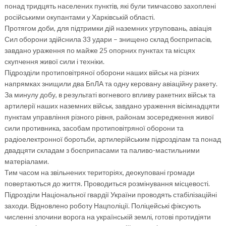
понад тридцять населених пунктів, які були тимчасово захоплені
російськими окупантами у Харківській області.
Протягом доби, для підтримки дій наземних угруповань, авіація
Сил оборони здійснила 33 удари – знищено склад боєприпасів,
завдано ураження по майже 25 опорних пунктах та місцях
скупчення живої сили і техніки.
Підрозділи протиповітряної оборони наших військ на різних
напрямках знищили два БпЛА та одну керовану авіаційну ракету.
За минулу добу, в результаті вогневого впливу ракетних військ та
артилерії наших наземних військ, завдано ураження вісімнадцяти
пунктам управління різного рівня, районам зосередження живої
сили противника, засобам протиповітряної оборони та
радіоелектронної боротьби, артилерійським підрозділам та понад
двадцяти складам з боєприпасами та паливо-мастильними
матеріалами.
Тим часом на звільнених територіях, деокуповані громади
повертаються до життя. Проводиться розмінування місцевості.
Підрозділи Національної гвардії України проводять стабілізаційні
заходи. Відновлено роботу Нацполіції. Поліцейські фіксують
численні злочини ворога на українській землі, готові протидіяти