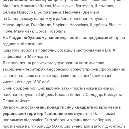
Мар’їнка, Новомихайлівка, Микільське, Вугледар, Шевченко,
Велика Новосілка, Богоявленка, Нескучне, Времівка;
на Запорізькому напрямку в районах населених пунктів
Новоандріївка, Гуляйполе, Чарівне, Новосілка, Щербаки, Вільне
Поле, Малинівка, Оріхів, Новопіль.
На Південнобузькому напрямку
противник продовжив обстріли
вздовж лінії зіткнення.
Крім того, ворог вів повітряну розвідку з застосуванням БпЛА –
зафіксовано 36 вильотів.
Для посилення російського угруповання на тимчасово
захоплених територіях Херсонської області прибув сформований
за національною ознакою підрозділ так званих “кадирівців”,
чисельністю до 1300 осіб.
Сили оборони успішно відбили атаки противника в районах
населених пунктів Зайцеве, Весела Долина, Соледар, Бахмут та
Первомайське.
Загалом, за останні дні,
понад тисячу квадратних кілометрів
української території звільнено
від окупантів. На окремих
напрямках підрозділи Сил оборони вклинилися в оборону
противника на глибину до
50 км
. Звільнено або взято під контроль