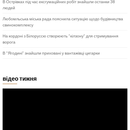
В Острівках під час ексгумаційних робіт знайшли останки 38
людей
Любомльська міська рада пояснила ситуацію щодо будівництва
свинокомплексу
На кордоні з Білоруссю створюють “кілзону” для стримування
ворога
В “Ягодині” знайшли приховані у вантажівці цигарки
відео тижня
Відеопрогравач