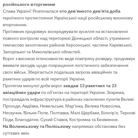
російського вторгнення
Слава Україні! Розпочалася
сто дев’яносто дев’ята доба
героїчного протистояння Української нації російському воєнному
вторгненню.
Противник продовжує зосереджувати зусилля на встановленні
повного контролю над територією Донецької області, утриманні
тимчасово захоплених районів Херсонської, частини Харківської,
Запорізької та Миколаївської областей.
Ворог з високою інтенсивністю веде повітряну розвідку, продовжує
вживати заходів, щодо покращення логістичного забезпечення
своїх військ. Зберігається подальша загроза авіаційних та
ракетних ударів по всій території України.
Протягом минулої доби ворог
завдав 13 ракетних та 23
авіаційних удари
по об’єктах на території України. Зокрема,
постраждала інфраструктура в районах населених пунктів Великі
Проходи, Авдіївка, Невельське, Мар’їнка, Велика Новосілка,
Нескучне, Вільне Поле, Полтавка, Малі Щербаки, Білогір’я, Тернові
Поди, Благодатне, Сухий Ставок, Костромка та Безіменне.
На Волинському та Поліському
напрямках обстановка без
суттєвих змін.