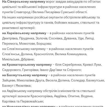
На Сіверському напрямку
ворог завдав авіаударів по об’єктах
цивільної та військової інфраструктури в районах населених
пунктів Славгород і Велика Писарівка Сумської області.
На інших напрямках російські окупанти обстріляли військову та
цивільну інфраструктуру із танків, бойових машин, ствольної та
реактивної артилерії:
на Харківському напрямку
– в районах населених пунктів
Дмитрівка, Прудянка, Золочів, Соснівка, Дуванка, Уди, Липці,
Перемога, Момотове, Борщова;
на Слов’янському напрямку – в районах населених пунктів
Слов’янськ, Долина, Краснопілля, Велика Комишуваха,
Микільське, Дібрівне;
на Краматорському напрямку
– біля Серебрянки, Кривої Луки,
Сидорового, Григорівки, Івано-Дар’ївки та Спірного;
на Бахмутському напрямку
– в районах населених пунктів
Зайцеве, Миколаївка Друга, Весела Долина, Соледар, Бахмутське,
Бахмут і Яковлівка;
на Авдіївському напрямку обстрілів із мінометів та ствольної
артилерії зазнали Красногорівка, Авдіївка, Опитне, Водяне,
Карлівка та Первомайське;
на Новопавлівському напрямку
– в районах населених пунктів