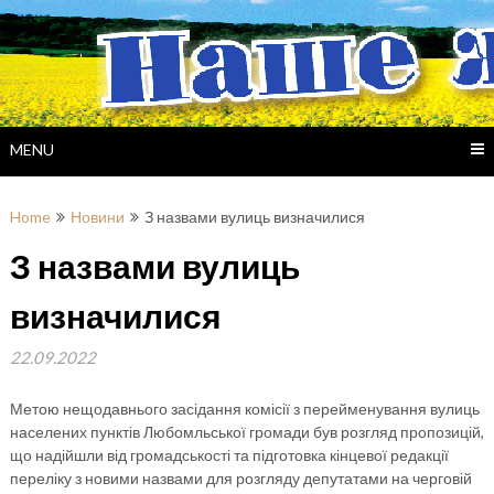
Skip
to
content
MENU
Home
Новини
З назвами вулиць визначилися
З назвами вулиць
визначилися
22.09.2022
Метою нещодавнього засідання комісії з перейменування вулиць
населених пунктів Любомльської громади був розгляд пропозицій,
що надійшли від громадськості та підготовка кінцевої редакції
переліку з новими назвами для розгляду депутатами на черговій