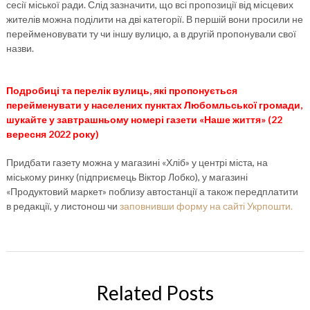
сесії міської ради. Слід зазначити, що всі пропозиції від місцевих
жителів можна поділити на дві категорії. В першій вони просили не
перейменовувати ту чи іншу вулицю, а в другій пропонували свої
назви.
Подробиці та перелік вулиць, які пропонується
перейменувати у населених пунктах Любомльської громади,
шукайте у завтрашньому номері газети «Наше життя» (22
вересня 2022 року)
Придбати газету можна у магазині «Хліб» у центрі міста, на
міському ринку (підприємець Віктор Лобко), у магазині
«Продуктовий маркет» поблизу автостанції а також передплатити
в редакції, у листонош чи
заповнивши форму на сайті Укрпошти.
Related Posts