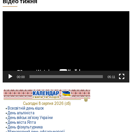
відео тижня
Відеопрогравач
00:00
05:11