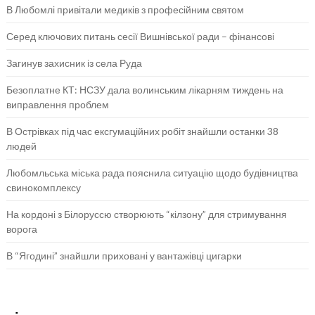
В Любомлі привітали медиків з професійним святом
Серед ключових питань сесії Вишнівської ради – фінансові
Загинув захисник із села Руда
Безоплатне КТ: НСЗУ дала волинським лікарням тиждень на
виправлення проблем
В Острівках під час ексгумаційних робіт знайшли останки 38
людей
Любомльська міська рада пояснила ситуацію щодо будівництва
свинокомплексу
На кордоні з Білоруссю створюють “кілзону” для стримування
ворога
В “Ягодині” знайшли приховані у вантажівці цигарки