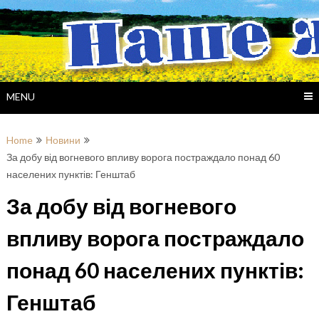
Skip
to
content
MENU
Home
Новини
За добу від вогневого впливу ворога постраждало понад 60
населених пунктів: Генштаб
За добу від вогневого
впливу ворога постраждало
понад 60 населених пунктів:
Генштаб