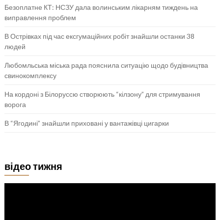
Безоплатне КТ: НСЗУ дала волинським лікарням тиждень на
виправлення проблем
В Острівках під час ексгумаційних робіт знайшли останки 38
людей
Любомльська міська рада пояснила ситуацію щодо будівництва
свинокомплексу
На кордоні з Білоруссю створюють “кілзону” для стримування
ворога
В “Ягодині” знайшли приховані у вантажівці цигарки
відео тижня
Відеопрогравач