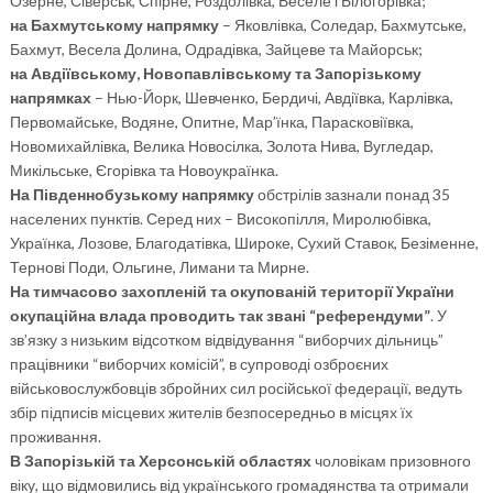
Озерне, Сіверськ, Спірне, Роздолівка, Веселе і Білогорівка;
на Бахмутському напрямку
– Яковлівка, Соледар, Бахмутське,
Бахмут, Весела Долина, Одрадівка, Зайцеве та Майорськ;
на Авдіївському, Новопавлівському та Запорізькому
напрямках
– Нью-Йорк, Шевченко, Бердичі, Авдіївка, Карлівка,
Первомайське, Водяне, Опитне, Мар’їнка, Парасковіївка,
Новомихайлівка, Велика Новосілка, Золота Нива, Вугледар,
Микільське, Єгорівка та Новоукраїнка.
На Південнобузькому напрямку
обстрілів зазнали понад 35
населених пунктів. Серед них – Високопілля, Миролюбівка,
Українка, Лозове, Благодатівка, Широке, Сухий Ставок, Безіменне,
Тернові Поди, Ольгине, Лимани та Мирне.
На тимчасово захопленій та окупованій території України
окупаційна влада проводить так звані “референдуми”
. У
зв’язку з низьким відсотком відвідування “виборчих дільниць”
працівники “виборчих комісій”, в супроводі озброєних
військовослужбовців збройних сил російської федерації, ведуть
збір підписів місцевих жителів безпосередньо в місцях їх
проживання.
В Запорізькій та Херсонській областях
чоловікам призовного
віку, що відмовились від українського громадянства та отримали