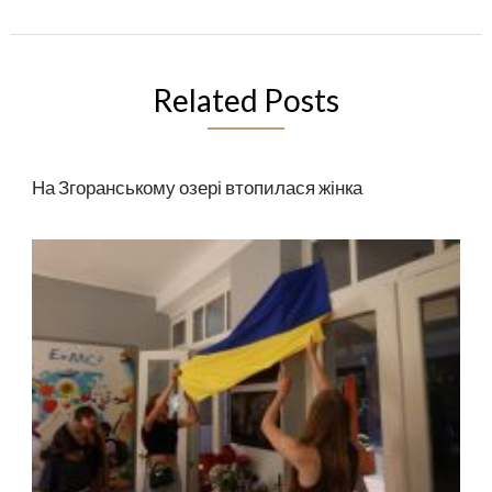
Related Posts
На Згоранському озері втопилася жінка