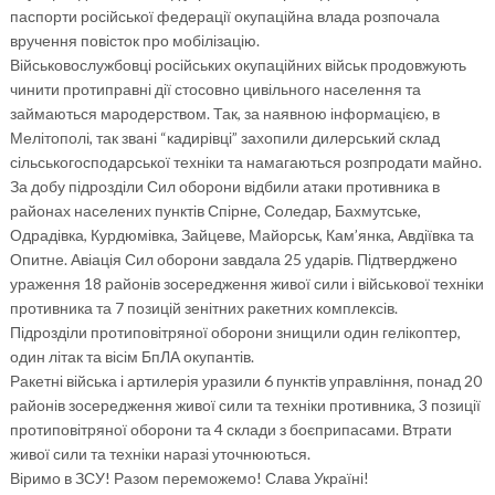
паспорти російської федерації окупаційна влада розпочала
вручення повісток про мобілізацію.
Військовослужбовці російських окупаційних військ продовжують
чинити протиправні дії стосовно цивільного населення та
займаються мародерством. Так, за наявною інформацією, в
Мелітополі, так звані “кадирівці” захопили дилерський склад
сільськогосподарської техніки та намагаються розпродати майно.
За добу підрозділи Сил оборони відбили атаки противника в
районах населених пунктів Спірне, Соледар, Бахмутське,
Одрадівка, Курдюмівка, Зайцеве, Майорськ, Кам’янка, Авдіївка та
Опитне. Авіація Сил оборони завдала 25 ударів. Підтверджено
ураження 18 районів зосередження живої сили і військової техніки
противника та 7 позицій зенітних ракетних комплексів.
Підрозділи протиповітряної оборони знищили один гелікоптер,
один літак та вісім БпЛА окупантів.
Ракетні війська і артилерія уразили 6 пунктів управління, понад 20
районів зосередження живої сили та техніки противника, 3 позиції
протиповітряної оборони та 4 склади з боєприпасами. Втрати
живої сили та техніки наразі уточнюються.
Віримо в ЗСУ! Разом переможемо! Слава Україні!