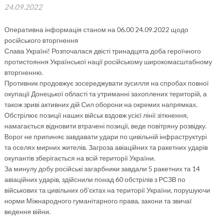
24.09.2022
Оперативна інформація станом на 06.00 24.09.2022 щодо
російського вторгнення
Слава Україні! Розпочалася двісті тринадцята доба героїчного
протистояння Української нації російському широкомасштабному
вторгненню.
Противник продовжує зосереджувати зусилля на спробах повної
окупації Донецької області та утриманні захоплених територій, а
також зриві активних дій Сил оборони на окремих напрямках.
Обстрілює позиції наших військ вздовж усієї лінії зіткнення,
намагається відновити втрачені позиції, веде повітряну розвідку.
Ворог не припиняє завдавати удари по цивільній інфраструктурі
та оселях мирних жителів. Загроза авіаційних та ракетних ударів
окупантів зберігається на всій території України.
За минулу добу російські загарбники завдали 5 ракетних та 14
авіаційних ударів, здійснили понад 60 обстрілів з РСЗВ по
військових та цивільних об’єктах на території України, порушуючи
норми Міжнародного гуманітарного права, закони та звичаї
ведення війни.