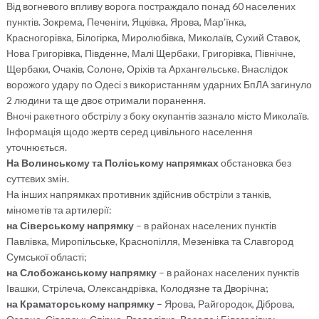
Від вогневого впливу ворога постраждало понад 60 населених
пунктів. Зокрема, Печеніги, Яцківка, Ярова, Мар’їнка,
Красногорівка, Білогірка, Миролюбівка, Миколаїв, Сухий Ставок,
Нова Григорівка, Південне, Малі Щербаки, Григорівка, Північне,
Щербаки, Очаків, Солоне, Оріхів та Архангельське. Внаслідок
ворожого удару по Одесі з використанням ударних БпЛА загинуло
2 людини та ще двоє отримали поранення.
Вночі ракетного обстрілу з боку окупантів зазнало місто Миколаїв.
Інформація щодо жертв серед цивільного населення
уточнюється.
На Волинському та Поліському напрямках
обстановка без
суттєвих змін.
На інших напрямках противник здійснив обстріли з танків,
мінометів та артилерії:
на Сіверському напрямку
– в районах населених пунктів
Павлівка, Миропільське, Краснопілля, Мезенівка та Славгород
Сумської області;
на Слобожанському напрямку
– в районах населених пунктів
Івашки, Стрілеча, Олександрівка, Колодязне та Дворічна;
на Краматорському напрямку
– Ярова, Райгородок, Діброва,