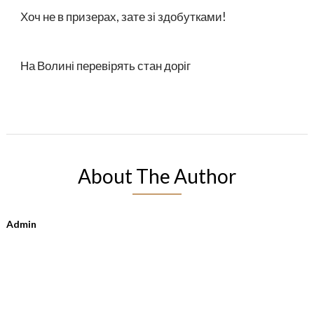
Хоч не в призерах, зате зі здобутками!
На Волині перевірять стан доріг
About The Author
Admin