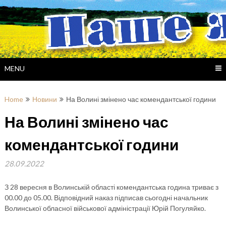
Skip
to
content
MENU
Home
Новини
На Волині змінено час комендантської години
На Волині змінено час
комендантської години
28.09.2022
З 28 вересня в Волинській області комендантська година триває з
00.00 до 05.00. Відповідний наказ підписав сьогодні начальник
Волинської обласної військової адміністрації Юрій Погуляйко.