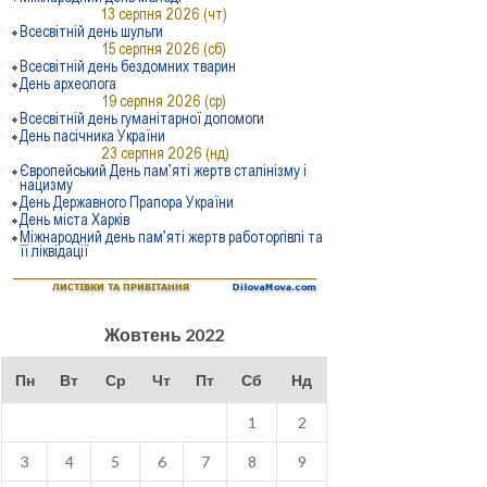
Жовтень 2022
Пн
Вт
Ср
Чт
Пт
Сб
Нд
1
2
3
4
5
6
7
8
9