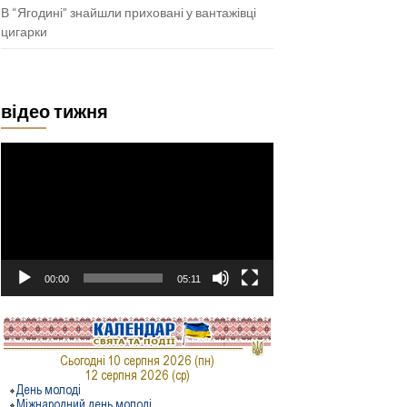
В “Ягодині” знайшли приховані у вантажівці
цигарки
відео тижня
Відеопрогравач
00:00
05:11