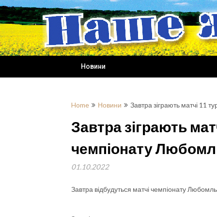
Skip
to
content
Новини
Home
Новини
Завтра зіграють матчі 11 
Завтра зіграють мат
чемпіонату Любом
01.10.2022
Завтра відбудуться матчі чемпіонату Любомл