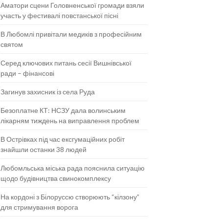
Аматори сцени Головненської громади взяли
участь у фестивалі повстанської пісні
В Любомлі привітали медиків з професійним
святом
Серед ключових питань сесії Вишнівської
ради – фінансові
Загинув захисник із села Руда
Безоплатне КТ: НСЗУ дала волинським
лікарням тиждень на виправлення проблем
В Острівках під час ексгумаційних робіт
знайшли останки 38 людей
Любомльська міська рада пояснила ситуацію
щодо будівництва свинокомплексу
На кордоні з Білоруссю створюють “кілзону”
для стримування ворога