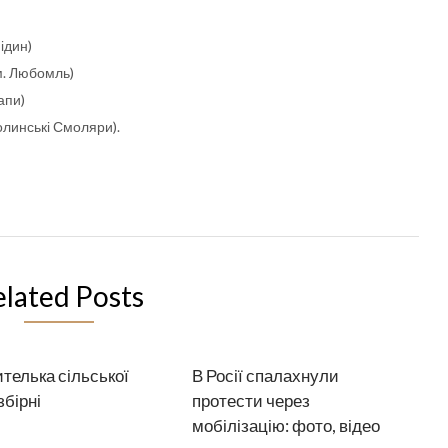
ідин)
м. Любомль)
апи)
олинські Смоляри).
elated Posts
телька сільської
В Росії спалахнули
збірні
протести через
мобілізацію: фото, відео