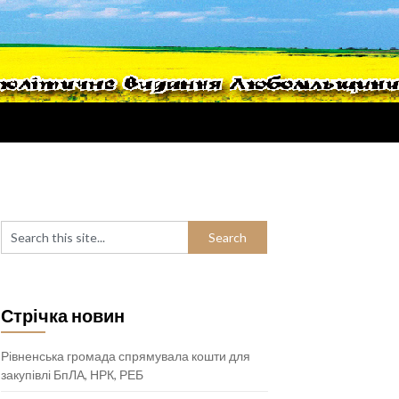
Стрічка новин
Рівненська громада спрямувала кошти для
закупівлі БпЛА, НРК, РЕБ