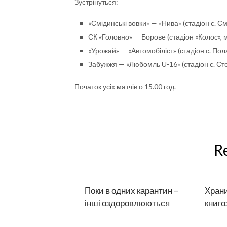
Зустрінуться:
«Смідинські вовки» — «Нива» (стадіон с. См
СК «Головно» — Борове (стадіон «Колос», 
«Урожай» — «Автомобіліст» (стадіон с. Пол
Забужжя — «Любомль U-16» (стадіон с. Ст
Початок усіх матчів о 15.00 год.
R
Поки в одних карантин –
Храни
інші оздоровлюються
книго