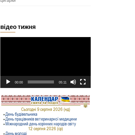
цигарки
відео тижня
Відеопрогравач
00:00
05:11