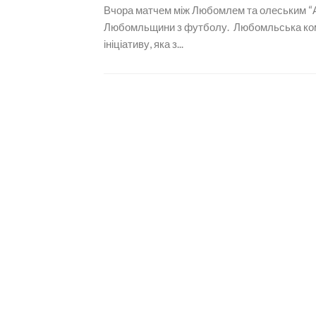
Вчора матчем між Любомлем та олеським “А
Любомльщини з футболу. Любомльська кома
ініціативу, яка з...