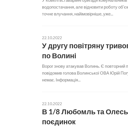
У Ковелі всі аварійні бригади комунальникі
водопостачання, але відновити роботу об’єк
точне влучання, найімовірніше, уже...
22.10.2022
У другу повітряну триво
по Волині
Ворог знову атакував Волинь. Є повторний п
повідомив голова Волинської ОВА Юрій Пог
немає. Інформація...
22.10.2022
В 1/8 Любомль та Олесь
поєдинок