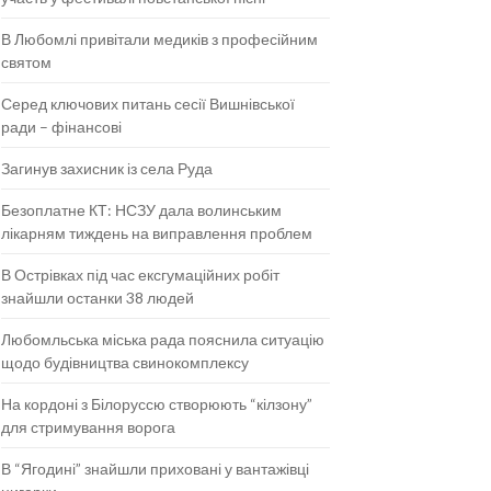
В Любомлі привітали медиків з професійним
святом
Серед ключових питань сесії Вишнівської
ради – фінансові
Загинув захисник із села Руда
Безоплатне КТ: НСЗУ дала волинським
лікарням тиждень на виправлення проблем
В Острівках під час ексгумаційних робіт
знайшли останки 38 людей
Любомльська міська рада пояснила ситуацію
щодо будівництва свинокомплексу
На кордоні з Білоруссю створюють “кілзону”
для стримування ворога
В “Ягодині” знайшли приховані у вантажівці