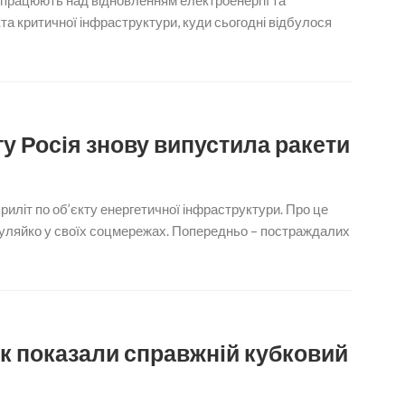
в працюють над відновленням електроенергії та
та критичної інфраструктури, куди сьогодні відбулося
гу Росія знову випустила ракети
риліт по об’єкту енергетичної інфраструктури. Про це
уляйко у своїх соцмережах. Попередньо – постраждалих
к показали справжній кубковий