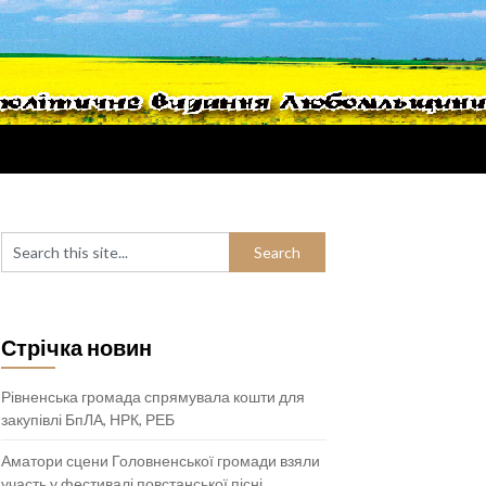
Стрічка новин
Рівненська громада спрямувала кошти для
закупівлі БпЛА, НРК, РЕБ
Аматори сцени Головненської громади взяли
участь у фестивалі повстанської пісні