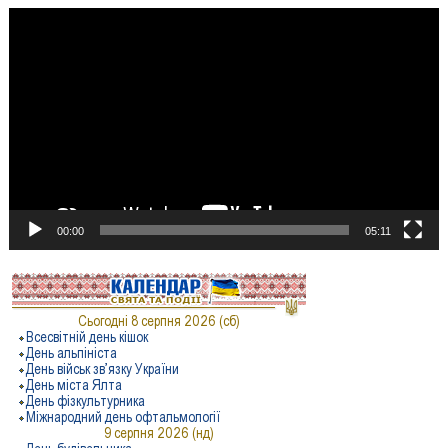
Відеопрогравач
00:00
05:11