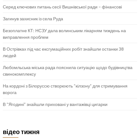
Серед ключових питань сесії Вишнівської ради – фінансові
Загинув захисник із села Руда
Безоплатне КТ: НСЗУ дала волинським лікарням тиждень на
виправлення проблем
В Острівках під час ексгумаційних робіт знайшли останки 38
людей
Любомльська міська рада пояснила ситуацію щодо будівництва
свинокомплексу
На кордоні з Білоруссю створюють “кілзону” для стримування
ворога
В “Ягодині” знайшли приховані у вантажівці цигарки
відео тижня