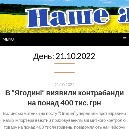
Skip
to
content
MENU
День:
21.10.2022
21.10.2022
В “Ягодині” виявили контрабанди
на понад 400 тис. грн
Волинські митники на посту “Ягодин” упередили протиправний
намір імпортера ввезти з приховуванням від митного контролю
товару на понад 400 тисяч гривень, повідомляють на Фейсбук