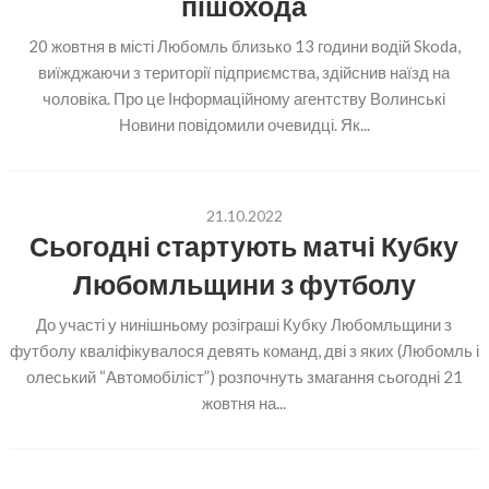
пішохода
20 жовтня в місті Любомль близько 13 години водій Skoda,
виїжджаючи з території підприємства, здійснив наїзд на
чоловіка. Про це Інформаційному агентству Волинські
Новини повідомили очевидці. Як...
21.10.2022
Сьогодні стартують матчі Кубку
Любомльщини з футболу
До участі у нинішньому розіграші Кубку Любомльщини з
футболу кваліфікувалося девять команд, дві з яких (Любомль і
олеський “Автомобіліст”) розпочнуть змагання сьогодні 21
жовтня на...