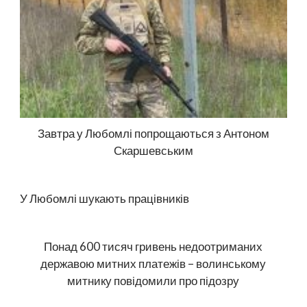
Завтра у Любомлі попрощаються з Антоном
Скаршевським
У Любомлі шукають працівників
Понад 600 тисяч гривень недоотриманих
державою митних платежів – волинському
митнику повідомили про підозру