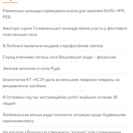
Рівненська громада спрямувала кошти для закупівлі БпЛА, НРК,
РЕБ
Аматори сцени Головненської громади взяли участь у фестивалі
повстанської пісні
В Любомлі привітали медиків з професійним святом
Серед ключових питань сесії Вишнівської ради – фінансові
Загинув захисник із села Руда
Безоплатне КТ: НСЗУ дала волинським лікарням тиждень на
виправлення проблем
В Острівках під час ексгумаційних робіт знайшли останки 38
людей
Любомльська міська рада пояснила ситуацію щодо будівництва
свинокомплексу
На кордоні з Білоруссю створюють “кілзону” для стримування