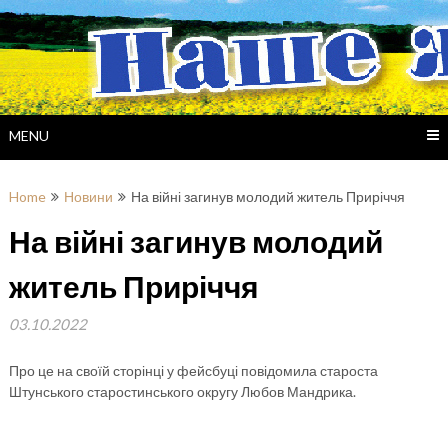
Skip
to
content
MENU
Home
Новини
На війні загинув молодий житель Приріччя
На війні загинув молодий
житель Приріччя
03.10.2022
Про це на своїй сторінці у фейсбуці повідомила староста
Штунського старостинського округу Любов Мандрика.