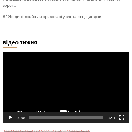
ворога
В “Ягодині” знайшли приховані у вантажівці цигарки
відео тижня
Відеопрогравач
00:00
05:11