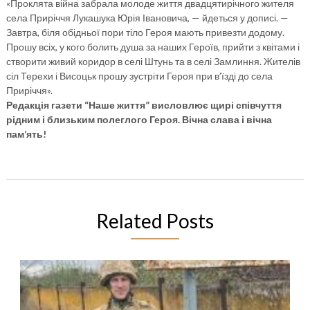
«Проклята війна забрала молоде життя двадцятирічного жителя
села Приріччя Лукашука Юрія Івановича, — йдеться у дописі. —
Завтра, біля обідньої пори тіло Героя мають привезти додому.
Прошу всіх, у кого болить душа за наших Героїв, прийти з квітами і
створити живий коридор в селі Штунь та в селі Замлиння. Жителів
сіл Терехи і Висоцьк прошу зустріти Героя при в’їзді до села
Приріччя».
Редакція газети “Наше життя” висловлює щирі співчуття
рідним і близьким полеглого Героя. Вічна слава і вічна
пам’ять!
Related Posts