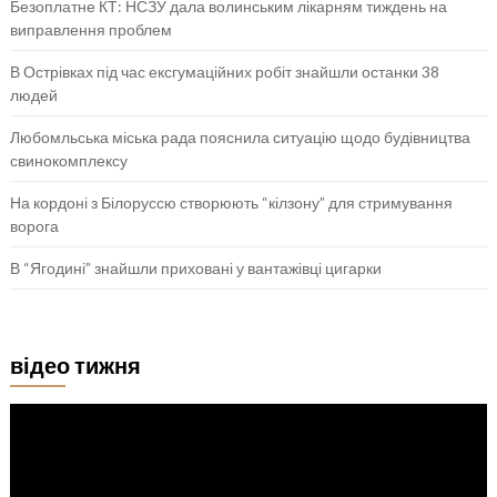
Безоплатне КТ: НСЗУ дала волинським лікарням тиждень на
виправлення проблем
В Острівках під час ексгумаційних робіт знайшли останки 38
людей
Любомльська міська рада пояснила ситуацію щодо будівництва
свинокомплексу
На кордоні з Білоруссю створюють “кілзону” для стримування
ворога
В “Ягодині” знайшли приховані у вантажівці цигарки
відео тижня
Відеопрогравач