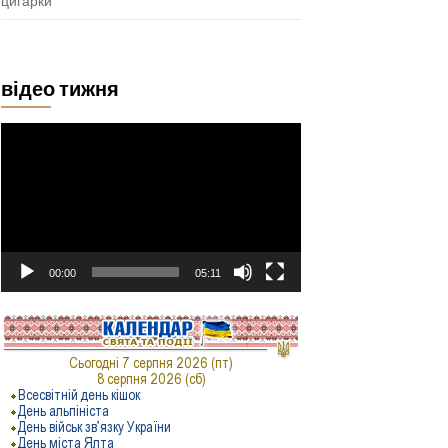
цигарки
відео тижня
Відеопрогравач
00:00
05:11