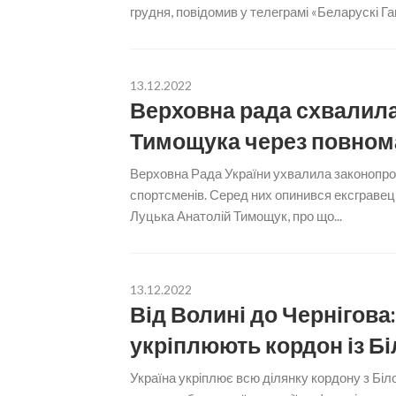
грудня, повідомив у телеграмі «Беларускі Гаю
13.12.2022
Верховна рада схвалила
Тимощука через повном
Верховна Рада України ухвалила законопро
спортсменів. Серед них опинився ексгравец
Луцька Анатолій Тимощук, про що...
13.12.2022
Від Волині до Чернігова:
укріплюють кордон із Б
Україна укріплює всю ділянку кордону з Біло