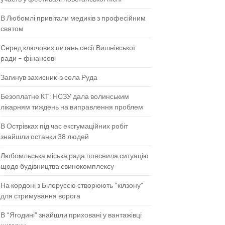
В Любомлі привітали медиків з професійним
святом
Серед ключових питань сесії Вишнівської
ради – фінансові
Загинув захисник із села Руда
Безоплатне КТ: НСЗУ дала волинським
лікарням тиждень на виправлення проблем
В Острівках під час ексгумаційних робіт
знайшли останки 38 людей
Любомльська міська рада пояснила ситуацію
щодо будівництва свинокомплексу
На кордоні з Білоруссю створюють “кілзону”
для стримування ворога
В “Ягодині” знайшли приховані у вантажівці