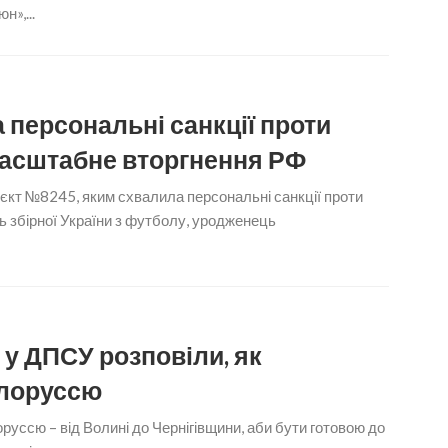
н»,...
 персональні санкції проти
асштабне вторгнення РФ
єкт №8245, яким схвалила персональні санкції проти
ь збірної України з футболу, уродженець
 у ДПСУ розповіли, як
ілоруссю
руссю – від Волині до Чернігівщини, аби бути готовою до