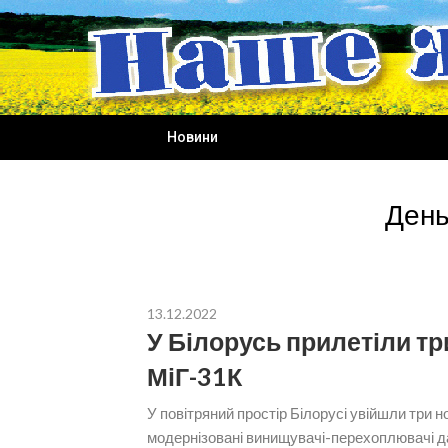
Skip
to
content
Новини
День
13.12.2022
У Білорусь прилетіли три
МіГ-31К
У повітряний простір Білорусі увійшли три н
модернізовані винищувачі-перехоплювачі дал