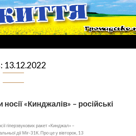
:
13.12.2022
 носії «Кинджалів» – російські
осії гіперзвукових ракет «Кинджал» –
ьньої дії Міг-31К. Про це у вівторок, 13