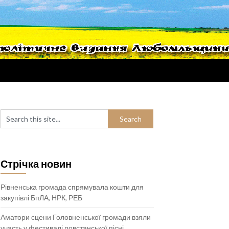
Стрічка новин
Рівненська громада спрямувала кошти для
закупівлі БпЛА, НРК, РЕБ
Аматори сцени Головненської громади взяли
участь у фестивалі повстанської пісні