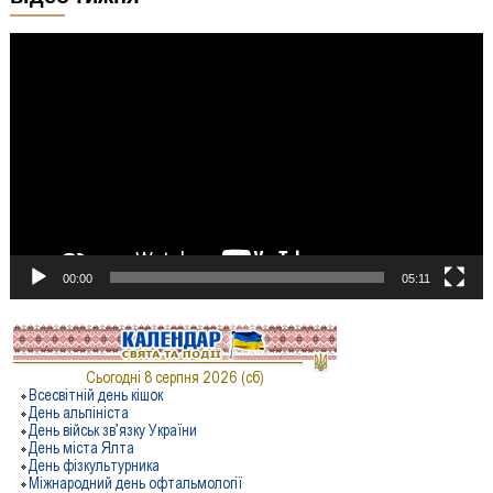
Відеопрогравач
00:00
05:11