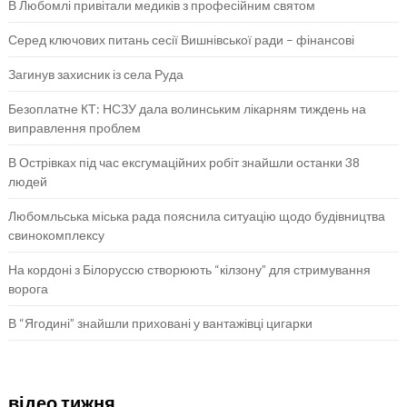
В Любомлі привітали медиків з професійним святом
Серед ключових питань сесії Вишнівської ради – фінансові
Загинув захисник із села Руда
Безоплатне КТ: НСЗУ дала волинським лікарням тиждень на
виправлення проблем
В Острівках під час ексгумаційних робіт знайшли останки 38
людей
Любомльська міська рада пояснила ситуацію щодо будівництва
свинокомплексу
На кордоні з Білоруссю створюють “кілзону” для стримування
ворога
В “Ягодині” знайшли приховані у вантажівці цигарки
відео тижня