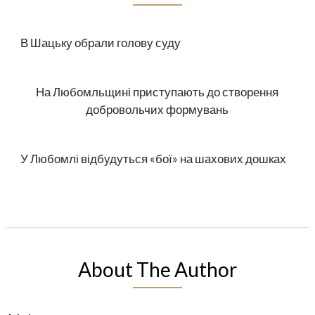
В Шацьку обрали голову суду
На Любомльщині приступають до створення
добровольчих формувань
У Любомлі відбудуться «бої» на шахових дошках
About The Author