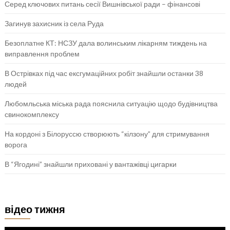
Серед ключових питань сесії Вишнівської ради – фінансові
Загинув захисник із села Руда
Безоплатне КТ: НСЗУ дала волинським лікарням тиждень на
виправлення проблем
В Острівках під час ексгумаційних робіт знайшли останки 38
людей
Любомльська міська рада пояснила ситуацію щодо будівництва
свинокомплексу
На кордоні з Білоруссю створюють “кілзону” для стримування
ворога
В “Ягодині” знайшли приховані у вантажівці цигарки
відео тижня