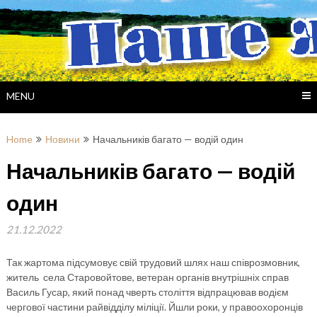
Skip
to
content
MENU
Home
Новини
Начальників багато — водій один
Начальників багато — водій
один
21.12.2022
Так жартома підсумовує свій трудовий шлях наш співрозмовник,
житель села Старовойтове, ветеран органів внутрішніх справ
Василь Гусар, який понад чверть століття відпрацював водієм
чергової частини райвідділу міліції. Йшли роки, у правоохоронців