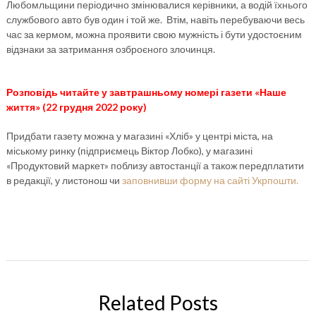
Любомльщини періодично змінювалися керівники, а водій їхнього
службового авто був один і той же. Втім, навіть перебуваючи весь
час за кермом, можна проявити свою мужність і бути удостоєним
відзнаки за затримання озброєного злочинця.
Розповідь
читайте у завтрашньому номері газети «Наше
життя» (22 грудня 2022 року)
Придбати газету можна у магазині «Хліб» у центрі міста, на
міському ринку (підприємець Віктор Лобко), у магазині
«Продуктовий маркет» поблизу автостанції а також передплатити
в редакції, у листонош чи
заповнивши форму на сайті Укрпошти.
Related Posts