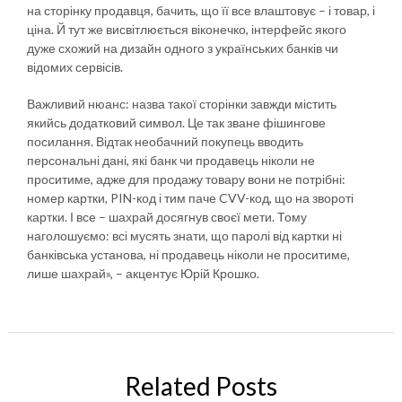
на сторінку продавця, бачить, що її все влаштовує – і товар, і
ціна. Й тут же висвітлюється віконечко, інтерфейс якого
дуже схожий на дизайн одного з українських банків чи
відомих сервісів.
Важливий нюанс: назва такої сторінки завжди містить
якийсь додатковий символ. Це так зване фішингове
посилання. Відтак необачний покупець вводить
персональні дані, які банк чи продавець ніколи не
проситиме, адже для продажу товару вони не потрібні:
номер картки, PIN-код і тим паче CVV-код, що на звороті
картки. І все – шахрай досягнув своєї мети. Тому
наголошуємо: всі мусять знати, що паролі від картки ні
банківська установа, ні продавець ніколи не проситиме,
лише шахрай», – акцентує Юрій Крошко.
Related Posts