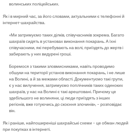
волинських поліцейських.
Як і в мирний час, за його словами, актуальними є телефонні й
інтернет-шахрайства.
«Ми затримуємо таких ділків, співучасників зокрема. Багато
шахраїв сидять в установах виконання покарань. А їхні
співучасники, які перебувають на волі, приїздять до жертв і
забирають у них видурені гроші.
Боремося з такими зловмисниками, навіть проводимо
обшуки на території установ виконання покарань, і не лише
на Волині, а й за межами області. Документуємо такі групи,
є у нас вилучення, затримуємо поплічників таких одиноких
шахраїв, у нас на Волині є такі арештовані. Причому це
здебільшого не волиняни, ці люди приїздять з інших
регіонів, вже готуючись до скоєння злочинів», – розповідає
він.
Як і раніше, найпоширеніші шахрайські схеми – це обман людей
при покупках в інтернеті.