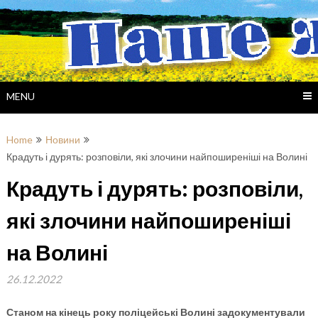
Skip
to
content
MENU
Home
Новини
Крадуть і дурять: розповіли, які злочини найпоширеніші на Волині
Крадуть і дурять: розповіли,
які злочини найпоширеніші
на Волині
26.12.2022
Станом на кінець року поліцейські Волині задокументували