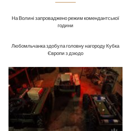
На Волині запроваджено режим комендантської
години
Любомльчанка здобула головну нагороду Кубка
Європи з дзюдо