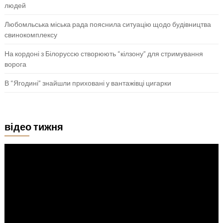
людей
Любомльська міська рада пояснила ситуацію щодо будівництва
свинокомплексу
На кордоні з Білоруссю створюють “кілзону” для стримування
ворога
В “Ягодині” знайшли приховані у вантажівці цигарки
відео тижня
Відеопрогравач