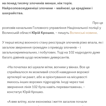
на понад тисячу злочинів менше, ніж торік.
Найрозповсюдженіші злочини – майнові, це крадіжки і
шахрайства.
Про це
розповів начальник Головного управління Національної поліції у
Волинській області
Юрій Крошко
, – пишуть
Волинські новини
.
У перші місяці воєнного стану реєстрація злочинів різко впала, як і
загалом звернення громадян з приводу злочинів – і
загальнокримінальних, і побутових. Тоді на 102 надходило дуже
багато дзвінків щодо можливих диверсантів.
«На початках всі шукали мітки, вогники у вікнах. Все це
сприймалося як можливий спосіб наведення ворожої
артилерії чи ракет, або ж орієнтування на місцевості
якихось інших ворожих підрозділів. Іноді через такі
звернення лінія 102 була навіть перевантажена», –
констатує Юрій Крошко.
«А вже влітку, коли економіка і життя загалом почали