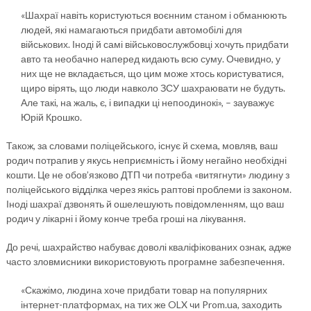
«Шахраї навіть користуються воєнним станом і обманюють
людей, які намагаються придбати автомобілі для
військових. Іноді й самі військовослужбовці хочуть придбати
авто та необачно наперед кидають всю суму. Очевидно, у
них ще не вкладається, що цим може хтось користуватися,
щиро вірять, що люди навколо ЗСУ шахраювати не будуть.
Але такі, на жаль, є, і випадки ці непоодинокі», – зауважує
Юрій Крошко.
Також, за словами поліцейського, існує й схема, мовляв, ваш
родич потрапив у якусь неприємність і йому негайно необхідні
кошти. Це не обов’язково ДТП чи потреба «витягнути» людину з
поліцейського відділка через якісь раптові проблеми із законом.
Іноді шахраї дзвонять й ошелешують повідомленням, що ваш
родич у лікарні і йому конче треба гроші на лікування.
До речі, шахрайство набуває доволі кваліфікованих ознак, адже
часто зловмисники використовують програмне забезпечення.
«Скажімо, людина хоче придбати товар на популярних
інтернет-платформах, на тих же OLX чи Prom.ua, заходить