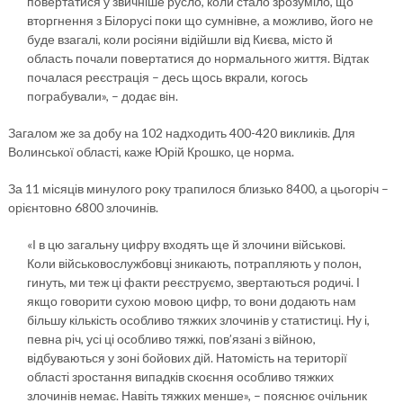
повертатися у звичніше русло, коли стало зрозуміло, що
вторгнення з Білорусі поки що сумнівне, а можливо, його не
буде взагалі, коли росіяни відійшли від Києва, місто й
область почали повертатися до нормального життя. Відтак
почалася реєстрація – десь щось вкрали, когось
пограбували», – додає він.
Загалом же за добу на 102 надходить 400-420 викликів. Для
Волинської області, каже Юрій Крошко, це норма.
За 11 місяців минулого року трапилося близько 8400, а цьогоріч –
орієнтовно 6800 злочинів.
«І в цю загальну цифру входять ще й злочини військові.
Коли військовослужбовці зникають, потрапляють у полон,
гинуть, ми теж ці факти реєструємо, звертаються родичі. І
якщо говорити сухою мовою цифр, то вони додають нам
більшу кількість особливо тяжких злочинів у статистиці. Ну і,
певна річ, усі ці особливо тяжкі, пов’язані з війною,
відбуваються у зоні бойових дій. Натомість на території
області зростання випадків скоєння особливо тяжких
злочинів немає. Навіть тяжких менше», – пояснює очільник