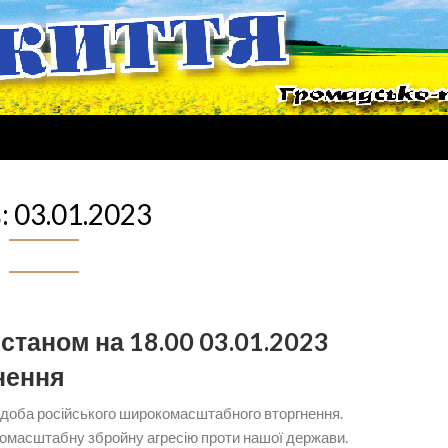
:
03.01.2023
станом на 18.00 03.01.2023
нення
 доба російського широкомасштабного вторгнення.
номасштабну збройну агресію проти нашої держави.