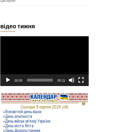
цигарки
відео тижня
Відеопрогравач
00:00
05:11