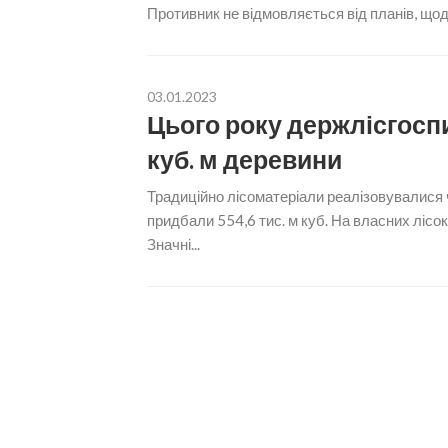
Противник не відмовляється від планів, щодо
03.01.2023
Цього року держлісгоспи
куб. м деревини
Традиційно лісоматеріали реалізовувалися ч
придбали 554,6 тис. м куб. На власних лісо
Значні...