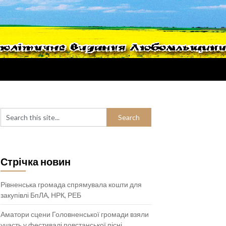
Стрічка новин
Рівненська громада спрямувала кошти для
закупівлі БпЛА, НРК, РЕБ
Аматори сцени Головненської громади взяли
участь у фестивалі повстанської пісні