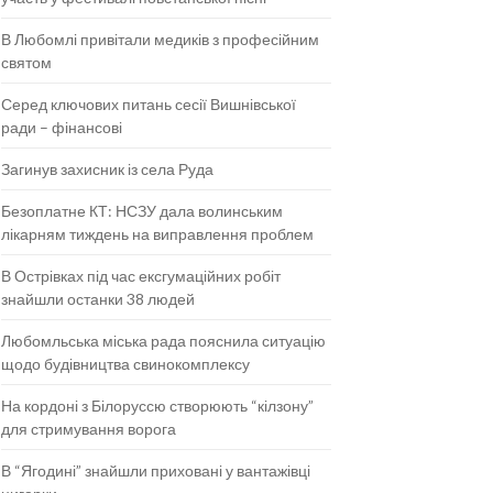
В Любомлі привітали медиків з професійним
святом
Серед ключових питань сесії Вишнівської
ради – фінансові
Загинув захисник із села Руда
Безоплатне КТ: НСЗУ дала волинським
лікарням тиждень на виправлення проблем
В Острівках під час ексгумаційних робіт
знайшли останки 38 людей
Любомльська міська рада пояснила ситуацію
щодо будівництва свинокомплексу
На кордоні з Білоруссю створюють “кілзону”
для стримування ворога
В “Ягодині” знайшли приховані у вантажівці