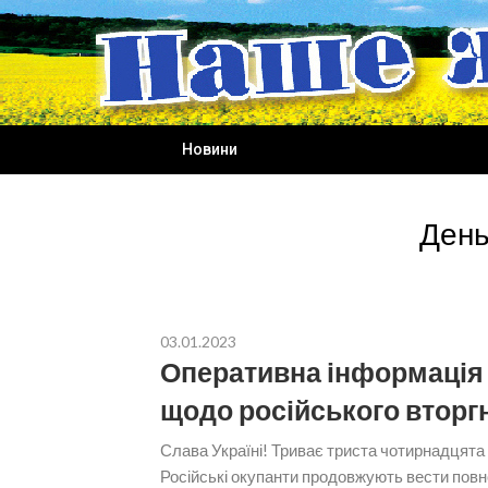
Skip
to
content
Новини
День
03.01.2023
Оперативна інформація 
щодо російського вторг
Слава Україні! Триває триста чотирнадцята
Російські окупанти продовжують вести пов