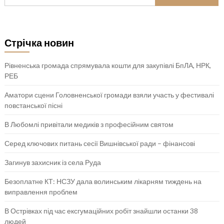
Стрічка новин
Рівненська громада спрямувала кошти для закупівлі БпЛА, НРК,
РЕБ
Аматори сцени Головненської громади взяли участь у фестивалі
повстанської пісні
В Любомлі привітали медиків з професійним святом
Серед ключових питань сесії Вишнівської ради – фінансові
Загинув захисник із села Руда
Безоплатне КТ: НСЗУ дала волинським лікарням тиждень на
виправлення проблем
В Острівках під час ексгумаційних робіт знайшли останки 38
людей