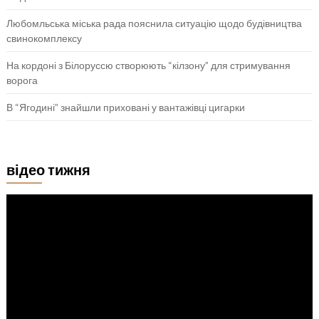
Любомльська міська рада пояснила ситуацію щодо будівництва
свинокомплексу
На кордоні з Білоруссю створюють “кілзону” для стримування
ворога
В “Ягодині” знайшли приховані у вантажівці цигарки
відео тижня
Відеопрогравач