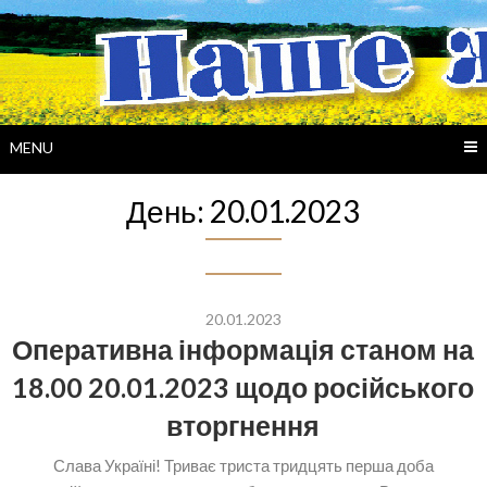
Skip
to
content
MENU
День:
20.01.2023
20.01.2023
Оперативна інформація станом на
18.00 20.01.2023 щодо російського
вторгнення
Слава Україні! Триває триста тридцять перша доба