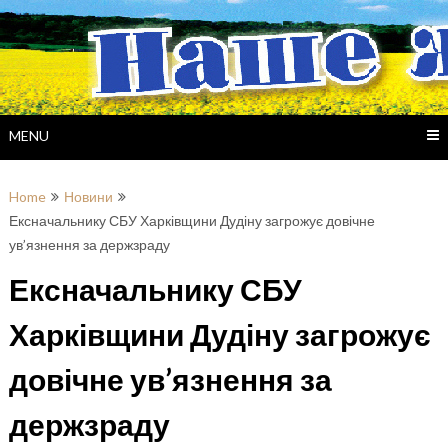
Skip
to
content
MENU
Home
Новини
Ексначальнику СБУ Харківщини Дудіну загрожує довічне
ув’язнення за держзраду
Ексначальнику СБУ
Харківщини Дудіну загрожує
довічне ув’язнення за
держзраду