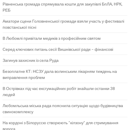
Рівненська громада спрямувала кошти для закупівлі БпЛА, НРК,
РЕБ
Аматори сцени Головненської громади взяли участь у фестивалі
повстанської пісні
В Любомлі привітали медиків з професійним святом
Серед ключових питань сесії Вишнівської ради – фінансові
Загинув захисник із села Руда
Безоплатне КТ: НСЗУ дала волинським лікарням тиждень на
виправлення проблем
В Острівках під час ексгумаційних робіт знайшли останки 38
людей
Любомльська міська рада пояснила ситуацію щодо будівництва
свинокомплексу
На кордоні з Білоруссю створюють “кілзону” для стримування
ворога