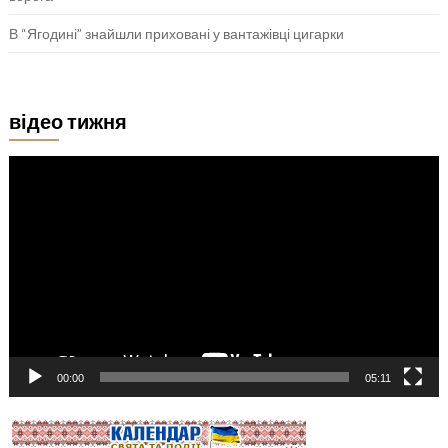
В “Ягодині” знайшли приховані у вантажівці цигарки
відео тижня
Відеопрогравач
00:00
05:11