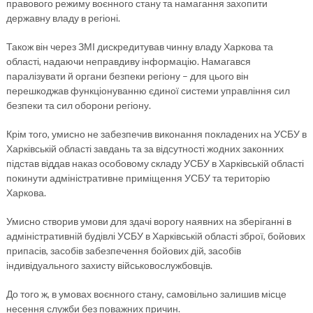
правового режиму воєнного стану та намагання захопити
державну владу в регіоні.
Також він через ЗМІ дискредитував чинну владу Харкова та
області, надаючи неправдиву інформацію. Намагався
паралізувати й органи безпеки регіону – для цього він
перешкоджав функціонуванню єдиної системи управління сил
безпеки та сил оборони регіону.
Крім того, умисно не забезпечив виконання покладених на УСБУ в
Харківській області завдань та за відсутності жодних законних
підстав віддав наказ особовому складу УСБУ в Харківській області
покинути адміністративне приміщення УСБУ та територію
Харкова.
Умисно створив умови для здачі ворогу наявних на зберіганні в
адміністративній будівлі УСБУ в Харківській області зброї, бойових
припасів, засобів забезпечення бойових дій, засобів
індивідуального захисту військовослужбовців.
До того ж, в умовах воєнного стану, самовільно залишив місце
несення служби без поважних причин.