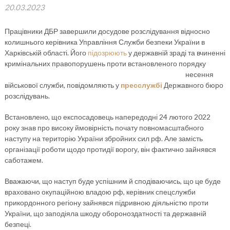
20.03.2023
Працівники ДБР завершили досудове розслідування відносно
колишнього керівника Управління Служби безпеки України в
Харківській області. Його
підозрюють
у державній зраді та вчиненні
кримінальних
правопорушень проти встановленого порядку
несення
військової служби, повідомляють у
пресслужбі
Державного бюро
розслідувань.
Встановлено, що експосадовець напередодні 24 лютого 2022
року знав про високу ймовірність почату повномасштабного
наступу на територію України збройних сил рф. Але замість
організації роботи щодо протидії ворогу, він фактично зайнявся
саботажем.
Вважаючи, що наступ буде успішним й сподіваючись, що це буде
враховано окупаційною владою рф, керівник спецслужби
прикордонного регіону зайнявся підривною діяльністю проти
України, що заподіяла шкоду обороноздатності та державній
безпеці.