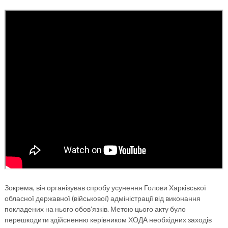
Зокрема, він організував спробу усунення Голови Харківської
обласної державної (військової) адміністрації від виконання
покладених на нього обов’язків. Метою цього акту було
перешкодити здійсненню керівником ХОДА необхідних заходів