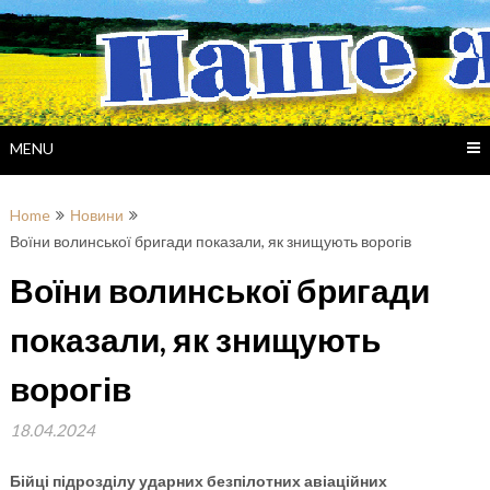
Skip
to
content
MENU
Home
Новини
Воїни волинської бригади показали, як знищують ворогів
Воїни волинської бригади
показали, як знищують
ворогів
18.04.2024
Бійці підрозділу ударних безпілотних авіаційних