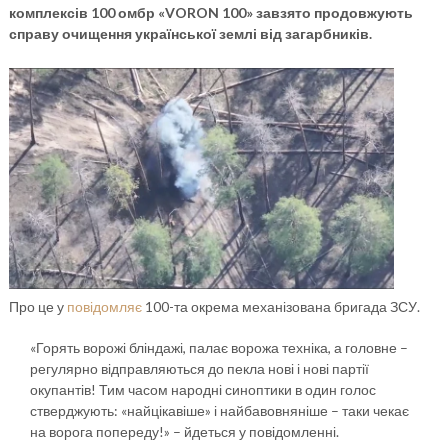
комплексів 100 омбр «VORON 100» завзято продовжують
справу очищення української землі від загарбників.
Про це у
повідомляє
100-та окрема механізована бригада ЗСУ.
«Горять ворожі бліндажі, палає ворожа техніка, а головне –
регулярно відправляються до пекла нові і нові партії
окупантів! Тим часом народні синоптики в один голос
стверджують: «найцікавіше» і найбавовняніше – таки чекає
на ворога попереду!» – йдеться у повідомленні.