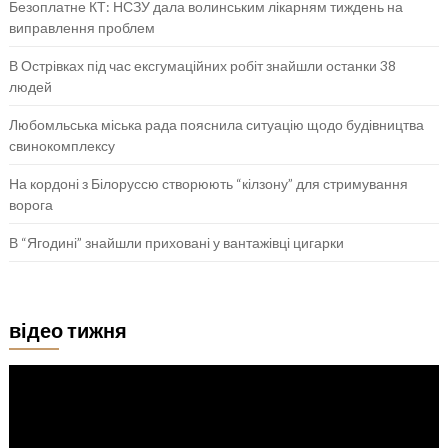
Безоплатне КТ: НСЗУ дала волинським лікарням тиждень на
виправлення проблем
В Острівках під час ексгумаційних робіт знайшли останки 38
людей
Любомльська міська рада пояснила ситуацію щодо будівництва
свинокомплексу
На кордоні з Білоруссю створюють “кілзону” для стримування
ворога
В “Ягодині” знайшли приховані у вантажівці цигарки
відео тижня
Відеопрогравач