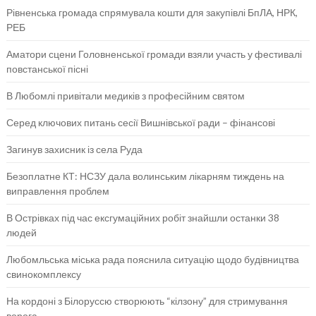
Рівненська громада спрямувала кошти для закупівлі БпЛА, НРК,
РЕБ
Аматори сцени Головненської громади взяли участь у фестивалі
повстанської пісні
В Любомлі привітали медиків з професійним святом
Серед ключових питань сесії Вишнівської ради – фінансові
Загинув захисник із села Руда
Безоплатне КТ: НСЗУ дала волинським лікарням тиждень на
виправлення проблем
В Острівках під час ексгумаційних робіт знайшли останки 38
людей
Любомльська міська рада пояснила ситуацію щодо будівництва
свинокомплексу
На кордоні з Білоруссю створюють “кілзону” для стримування
ворога