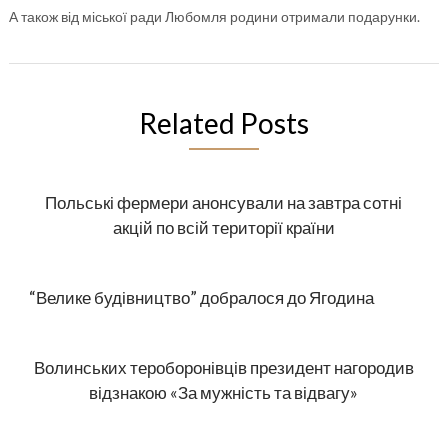
А також від міської ради Любомля родини отримали подарунки.
Related Posts
Польські фермери анонсували на завтра сотні
акцій по всій території країни
“Велике будівництво” добралося до Ягодина
Волинських тероборонівців президент нагородив
відзнакою «За мужність та відвагу»