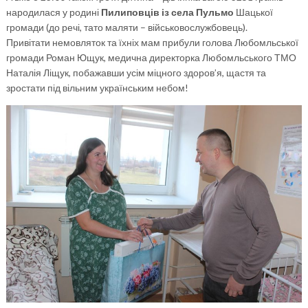
народилася у родині
Пилиповців із села Пульмо
Шацької
громади (до речі, тато маляти – військовослужбовець).
Привітати немовляток та їхніх мам прибули голова Любомльської
громади Роман Ющук, медична директорка Любомльського ТМО
Наталія Ліщук, побажавши усім міцного здоров’я, щастя та
зростати під вільним українським небом!