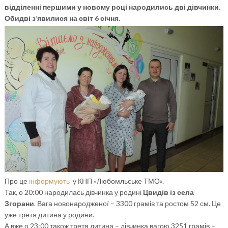
відділенні першими у новому році народились дві дівчинки.
Обидві з’явилися на світ 6 січня.
Про це
інформують
у КНП «Любомльське ТМО».
Так, о 20:00 народилась дівчинка у родині
Цвидів із села
Згорани
. Вага новонародженої – 3300 грамів та ростом 52 см. Це
уже третя дитина у родини.
А вже о 23:00 також третя дитина – дівчинка вагою 3251 грамів –