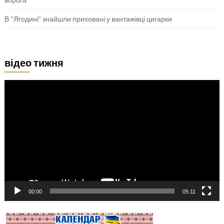
В “Ягодині” знайшли приховані у вантажівці цигарки
відео тижня
Відеопрогравач
00:00
05:11