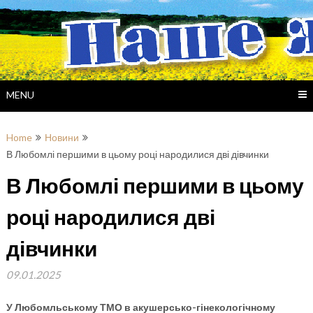
Skip
to
content
MENU
Home
Новини
В Любомлі першими в цьому році народилися дві дівчинки
В Любомлі першими в цьому
році народилися дві
дівчинки
09.01.2025
У Любомльському ТМО в акушерсько-гінекологічному