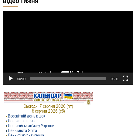
відео тижня
Відеопрогравач
00:00
05:11