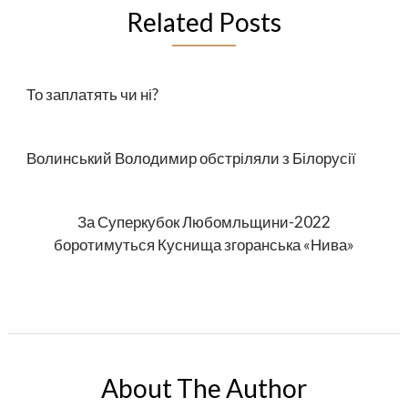
Related Posts
То заплатять чи ні?
Волинський Володимир обстріляли з Білорусії
За Суперкубок Любомльщини-2022
боротимуться Куснища згоранська «Нива»
About The Author