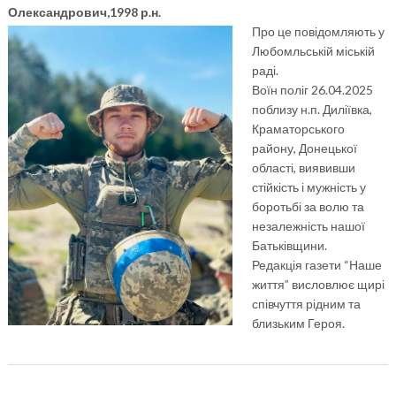
Олександрович,1998 р.н.
Про це повідомляють у
Любомльській міській
раді.
Воїн поліг 26.04.2025
поблизу н.п. Диліївка,
Краматорського
району, Донецької
області, виявивши
стійкість і мужність у
боротьбі за волю та
незалежність нашої
Батьківщини.
Редакція газети “Наше
життя” висловлює щирі
співчуття рідним та
близьким Героя.