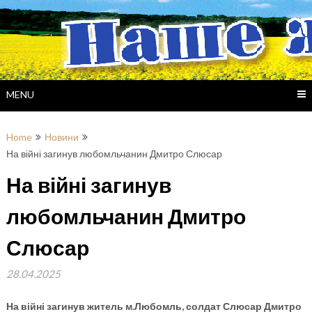
Skip
to
content
MENU
Home
Новини
На війні загинув любомльчанин Дмитро Слюсар
На війні загинув
любомльчанин Дмитро
Слюсар
28.04.2025
На війні загинув житель м.Любомль, солдат Слюсар Дмитро