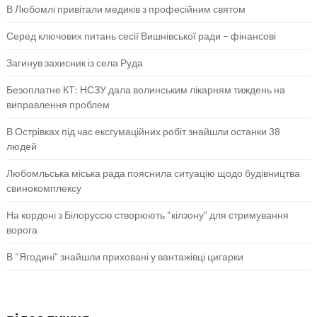
В Любомлі привітали медиків з професійним святом
Серед ключових питань сесії Вишнівської ради – фінансові
Загинув захисник із села Руда
Безоплатне КТ: НСЗУ дала волинським лікарням тиждень на
виправлення проблем
В Острівках під час ексгумаційних робіт знайшли останки 38
людей
Любомльська міська рада пояснила ситуацію щодо будівництва
свинокомплексу
На кордоні з Білоруссю створюють “кілзону” для стримування
ворога
В “Ягодині” знайшли приховані у вантажівці цигарки