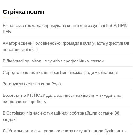
Стрічка новин
Рівненська громада спрямувала кошти для закупівлі БпЛА, НРК,
РЕБ
Аматори сцени Головненської громади взяли участь у фестивалі
повстанської пісні
В Любомлі привітали медиків з професійним святом
Серед ключових питань сесії Вишнівської ради – фінансові
Загинув захисник із села Руда
Безоплатне КТ: НСЗУ дала волинським лікарням тиждень на
виправлення проблем
В Острівках під час ексгумаційних робіт знайшли останки 38
людей
Любомльська міська рада пояснила ситуацію щодо будівництва