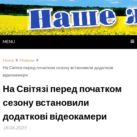
Skip
to
content
MENU
Home
Новини
На Світязі перед початком сезону встановили додаткові
відеокамери
На Світязі перед початком
сезону встановили
додаткові відеокамери
18.06.2025