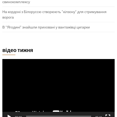
свинокомплексу
На кордоні з Білоруссю створюють “кілзону” для стримування
ворога
В “Ягодині” знайшли приховані у вантажівці цигарки
відео тижня
Відеопрогравач