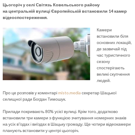
Цьогоріч у селі Світязь Ковельського району
на центральній вулиці Європейській встановили 14 камер
відеоспостереження.
Камери
встановили біля
основних локацій,
де зазвичай під
час туристичного
сезону
спостерігають
великі скупчення
людей.
Про це розповів у коментарі
misto.media
секретар Шацької
селищної ради Богдан Тимошук.
Прилади покривають 80% усієї вулиці. Крім того, додатково
встановили три камери з функцією зчитування номерних знаків
на усіх в’їздах і виїздах в Шацьку громаду. Ще чотири відеокамери
планують встановити у центрі цьогоріч.