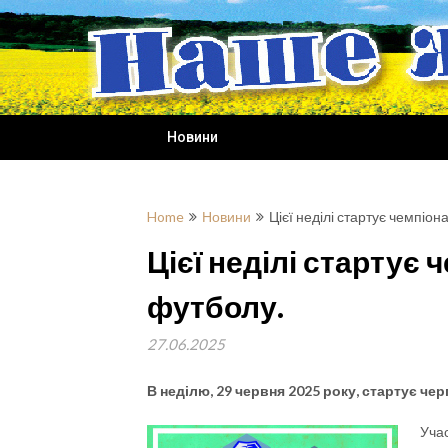
Skip
to
content
Новини
Home
Новини
Цієї неділі стартує чемпіо
Цієї неділі стартує
футболу.
27.06.2025
В неділю, 29 червня 2025 року, стартує ч
Учас