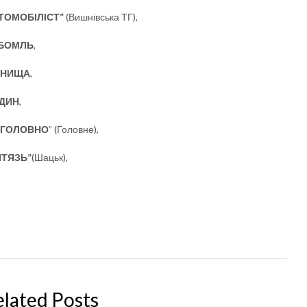
ТОМОБІЛІСТ”
(Вишнівська ТГ),
БОМЛЬ
,
СНИЩА
,
ДИН
,
“ГОЛОВНО
” (Головне),
ІТЯЗЬ”
(Шацьк),
elated Posts