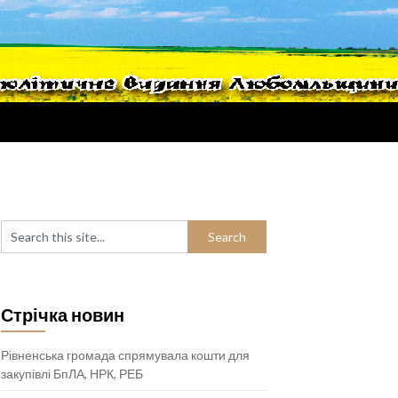
Стрічка новин
Рівненська громада спрямувала кошти для
закупівлі БпЛА, НРК, РЕБ