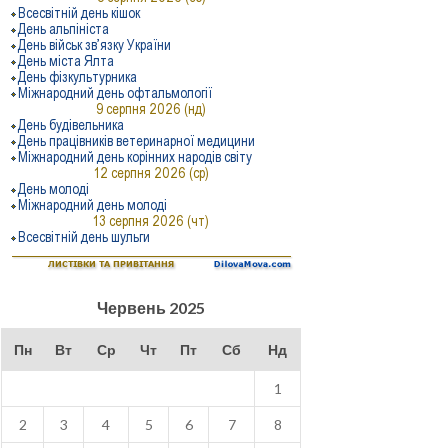
Червень 2025
Пн
Вт
Ср
Чт
Пт
Сб
Нд
1
2
3
4
5
6
7
8