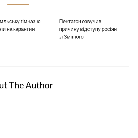
льську гімназію
Пентагон озвучив
ли на карантин
причину відступу росіян
зі Зміїного
ut The Author