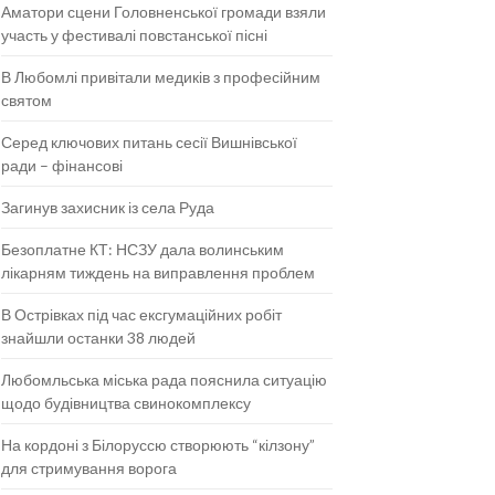
Аматори сцени Головненської громади взяли
участь у фестивалі повстанської пісні
В Любомлі привітали медиків з професійним
святом
Серед ключових питань сесії Вишнівської
ради – фінансові
Загинув захисник із села Руда
Безоплатне КТ: НСЗУ дала волинським
лікарням тиждень на виправлення проблем
В Острівках під час ексгумаційних робіт
знайшли останки 38 людей
Любомльська міська рада пояснила ситуацію
щодо будівництва свинокомплексу
На кордоні з Білоруссю створюють “кілзону”
для стримування ворога