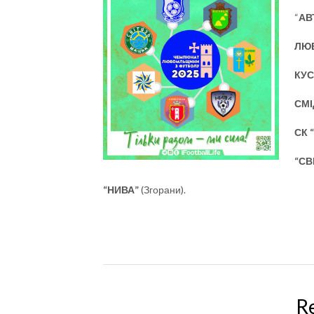
“
АВ
ЛЮ
КУ
СМІ
СК 
“СВ
“НИВА”
(Згорани).
R