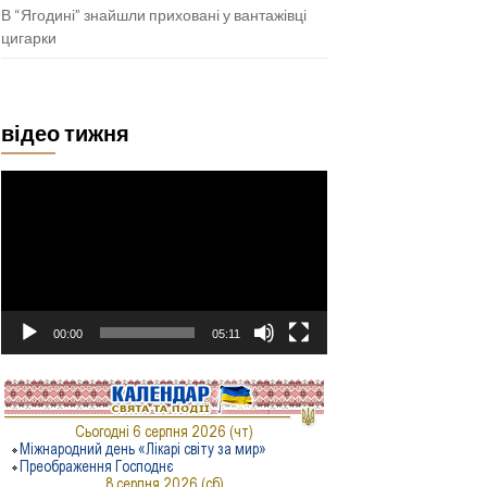
В “Ягодині” знайшли приховані у вантажівці
цигарки
відео тижня
Відеопрогравач
00:00
05:11