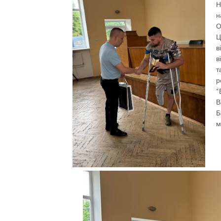
Н
н
О
Ц
в
в
т
р
“
В
Б
м