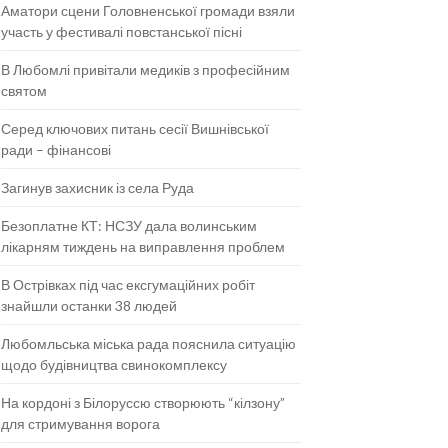
Аматори сцени Головненської громади взяли
участь у фестивалі повстанської пісні
В Любомлі привітали медиків з професійним
святом
Серед ключових питань сесії Вишнівської
ради – фінансові
Загинув захисник із села Руда
Безоплатне КТ: НСЗУ дала волинським
лікарням тиждень на виправлення проблем
В Острівках під час ексгумаційних робіт
знайшли останки 38 людей
Любомльська міська рада пояснила ситуацію
щодо будівництва свинокомплексу
На кордоні з Білоруссю створюють “кілзону”
для стримування ворога