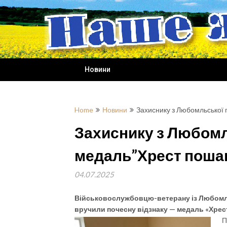
Skip
to
content
Новини
Home
Новини
Захиснику з Любомльської
Захиснику з Любомл
медаль”Хрест поша
04.07.2025
Військовослужбовцю-ветерану із Любом
вручили почесну відзнаку — медаль «Хрес
П