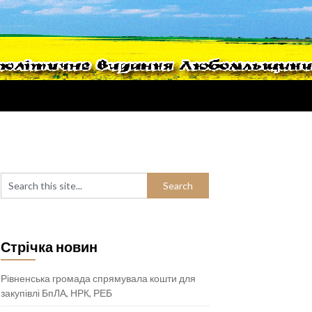
Стрічка новин
Рівненська громада спрямувала кошти для
закупівлі БпЛА, НРК, РЕБ