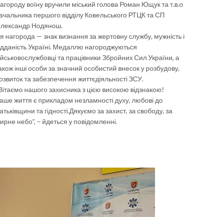
агороду воїну вручили міський голова Роман Ющук та т.в.о
ачальника першого відділу Ковельського РТЦК та СП
лександр Нодянош.
я нагорода — знак визнання за жертовну службу, мужність і
ідданість Україні. Медаллю нагороджуються
ійськовослужбовці та працівники Збройних Сил України, а
акож інші особи за значний особистий внесок у розбудову,
озвиток та забезпечення життєдіяльності ЗСУ.
Вітаємо нашого захисника з цією високою відзнакою!
аше життя є прикладом незламності духу, любові до
атьківщини та гідності.Дякуємо за захист, за свободу, за
ирне небо”, – йдеться у повідомленні.