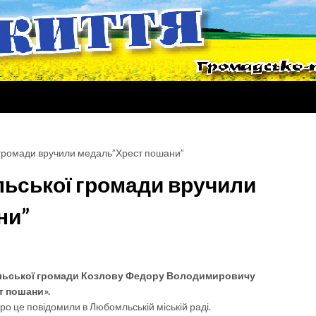
 громади вручили медаль”Хрест пошани”
ьської громади вручили
ни”
льської громади Козлову Федору Володимировичу
т пошани».
ро це повідомили в Любомльській міській раді.