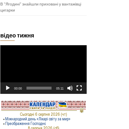
В “Ягодині” знайшли приховані у вантажівці
цигарки
відео тижня
Відеопрогравач
00:00
05:11