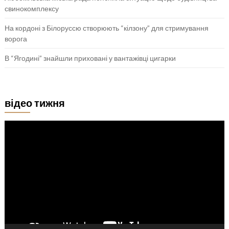
свинокомплексу
На кордоні з Білоруссю створюють “кілзону” для стримування
ворога
В “Ягодині” знайшли приховані у вантажівці цигарки
відео тижня
Відеопрогравач