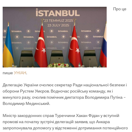
Про це
пише
УНІАН
.
Делегацію України очолює секретар Ради національної безпеки і
оборони Рустем Умєров. Водночас російську команду, як і
минулого разу, очолив помічник диктатора Володимира Путіна –
Володимир Мединський.
Міністр закордонних справ Туреччини Хакан Фідан у вступній
промові на початку зустрічі делегацій заявив, що Анкара
запропонувала допомогу у відстеженні дотримання потенційного