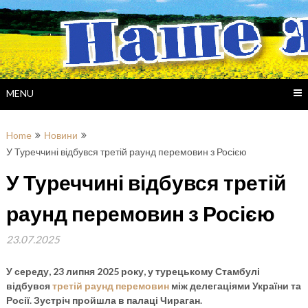
Skip
to
content
MENU
Home
Новини
У Туреччині відбувся третій раунд перемовин з Росією
У Туреччині відбувся третій
раунд перемовин з Росією
23.07.2025
У середу, 23 липня 2025 року, у турецькому Стамбулі
відбувся
третій раунд перемовин
між делегаціями України та
Росії. Зустріч пройшла в палаці Чираган.