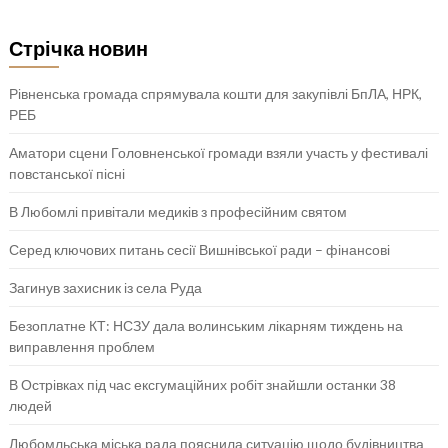
Стрічка новин
Рівненська громада спрямувала кошти для закупівлі БпЛА, НРК,
РЕБ
Аматори сцени Головненської громади взяли участь у фестивалі
повстанської пісні
В Любомлі привітали медиків з професійним святом
Серед ключових питань сесії Вишнівської ради – фінансові
Загинув захисник із села Руда
Безоплатне КТ: НСЗУ дала волинським лікарням тиждень на
виправлення проблем
В Острівках під час ексгумаційних робіт знайшли останки 38
людей
Любомльська міська рада пояснила ситуацію щодо будівництва