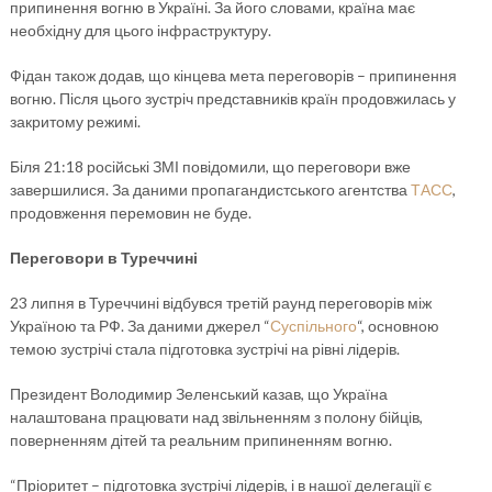
припинення вогню в Україні. За його словами, країна має
необхідну для цього інфраструктуру.
Фідан також додав, що кінцева мета переговорів – припинення
вогню. Після цього зустріч представників країн продовжилась у
закритому режимі.
Біля 21:18 російські ЗМІ повідомили, що переговори вже
завершилися. За даними пропагандистського агентства
ТАСС
,
продовження перемовин не буде.
Переговори в Туреччині
23 липня в Туреччині відбувся третій раунд переговорів між
Україною та РФ. За даними джерел “
Суспільного
“, основною
темою зустрічі стала підготовка зустрічі на рівні лідерів.
Президент Володимир Зеленський казав, що Україна
налаштована працювати над звільненням з полону бійців,
поверненням дітей та реальним припиненням вогню.
“Пріоритет – підготовка зустрічі лідерів, і в нашої делегації є