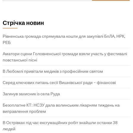
Стрічка новин
Рівненська громада спрямувала кошти для закупівлі БпЛА, НРК,
РЕБ
Аматори сцени Головненської громади взяли участь у фестивалі
повстанської пісні
В Любомлі привітали медиків з професійним святом
Серед ключових питань сесії Вишнівської ради – фінансові
Загинув захисник із села Руда
Безоплатне КТ: НСЗУ дала волинським лікарням тиждень на
виправлення проблем
В Острівках під час ексгумаційних робіт знайшли останки 38
людей