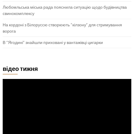
Любомльська міська рада пояснила ситуацію щодо будівництва
свинокомплексу
На кордоні з Білоруссю створюють “кілзону” для стримування
ворога
В “Ягодині” знайшли приховані у вантажівці цигарки
відео тижня
Відеопрогравач