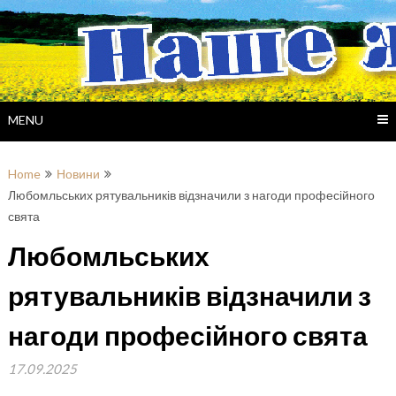
Skip
to
content
MENU
Home
Новини
Любомльських рятувальників відзначили з нагоди професійного
свята
Любомльських
рятувальників відзначили з
нагоди професійного свята
17.09.2025