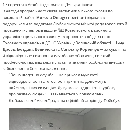
17 вересня в Україні відзначають День рятівника.
З нагоди професійного свята заступник міського голови по
виконавчій роботі
Микола Оніщук
привітав і відзначив
подарунками та подяками Любомльської міської ради головного й
провідних інспекторів відділу №2 Ковельського районного
управління цивільного захисту та превентивної діяльності
Головного управління ДСНС України у Волинській області —
Інну
Дрозд
,
Богдана Денисюк
а та
Світлану Коренчук
— за сумлінне
й відповідальне виконання службових обов’язків, високий
професіоналізм, відданість справі та значний особистий внесок у
забезпечення безпеки населення.
“Ваша щоденна служба — це приклад мужності,
відповідальності та готовності прийти на допомогу в
найскладніших ситуаціях. Дякуємо за відданість і турботу
про безпеку людей”, – зазначається у повідомленні
Любомльської міської ради на офіційній сторінці у Фейсбук.