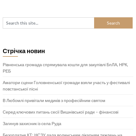
Стрічка новин
Рівненська громада спрямувала кошти для закупівлі БпЛА, НРК,
РЕБ
Аматори сцени Головненської громади взяли участь у фестивалі
повстанської пісні
В Любомлі привітали медиків з професійним святом
Серед ключових питань сесії Вишнівської ради – фінансові
Загинув захисник із села Руда
Безоплатне КТ: НСЗУ дала волинським лікарням тиждень на