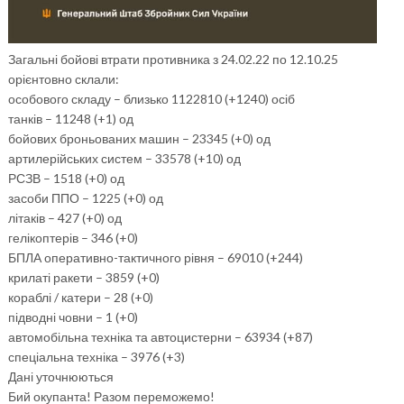
Загальні бойові втрати противника з 24.02.22 по 12.10.25
орієнтовно склали:
особового складу – близько 1122810 (+1240) осіб
танків – 11248 (+1) од
бойових броньованих машин – 23345 (+0) од
артилерійських систем – 33578 (+10) од
РСЗВ – 1518 (+0) од
засоби ППО – 1225 (+0) од
літаків – 427 (+0) од
гелікоптерів – 346 (+0)
БПЛА оперативно-тактичного рівня – 69010 (+244)
крилаті ракети – 3859 (+0)
кораблі / катери – 28 (+0)
підводні човни – 1 (+0)
автомобільна техніка та автоцистерни – 63934 (+87)
спеціальна техніка – 3976 (+3)
Дані уточнюються
Бий окупанта! Разом переможемо!