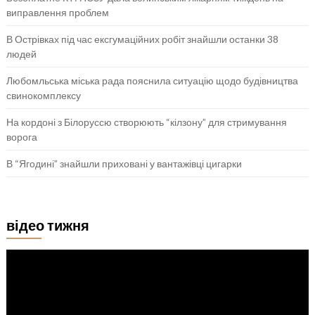
виправлення проблем
В Острівках під час ексгумаційних робіт знайшли останки 38
людей
Любомльська міська рада пояснила ситуацію щодо будівництва
свинокомплексу
На кордоні з Білоруссю створюють “кілзону” для стримування
ворога
В “Ягодині” знайшли приховані у вантажівці цигарки
відео тижня
Відеопрогравач