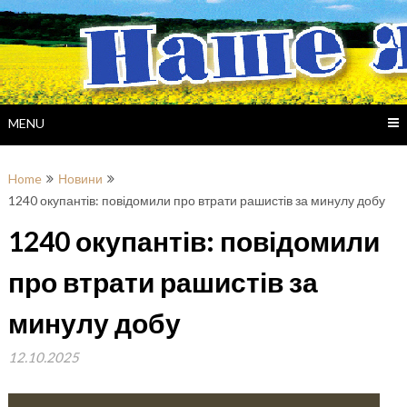
Skip
to
content
MENU
Home
Новини
1240 окупантів: повідомили про втрати рашистів за минулу добу
1240 окупантів: повідомили
про втрати рашистів за
минулу добу
12.10.2025