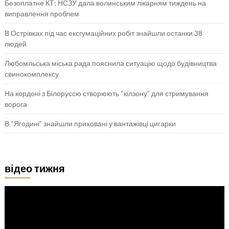
Безоплатне КТ: НСЗУ дала волинським лікарням тиждень на
виправлення проблем
В Острівках під час ексгумаційних робіт знайшли останки 38
людей
Любомльська міська рада пояснила ситуацію щодо будівництва
свинокомплексу
На кордоні з Білоруссю створюють “кілзону” для стримування
ворога
В “Ягодині” знайшли приховані у вантажівці цигарки
відео тижня
Відеопрогравач