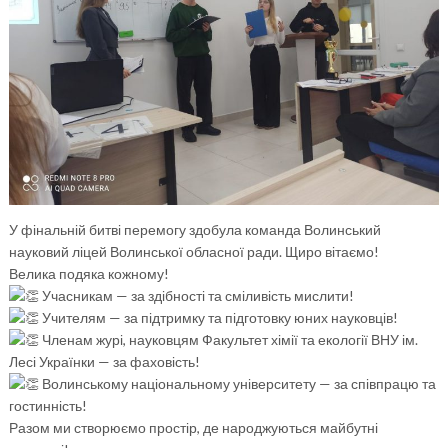
У фінальній битві перемогу здобула команда
Волинський
науковий ліцей Волинської обласної рад
и
. Щиро вітаємо!
Велика подяка кожному!
Учасникам — за здібності та сміливість мислити!
Учителям — за підтримку та підготовку юних науковців!
Членам журі, науковцям
Факультет хімії та екології ВНУ ім.
Лесі Українки
— за фаховість!
Волинському національному університету — за співпрацю та
гостинність!
Разом ми створюємо простір, де народжуються майбутні