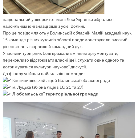
національний університет імені Лесі Українки
зібралися
найсильніші юні знавці хімії з усієї Волині.
Про це повідомляють у Волинській обласній Малій академії наук.
15 команд з різних куточків області продемонстрували високий
рівень знань і справжній командний дух.
Учасники турнірних боїв вражали вмінням аргументувати,
переконливо відстоювати власні ідеї, слухати одне одного та
дотримуватися культури наукової дискусії.
До фіналу увійшли найсильніші команди:
Княгининівський ліцей Волинської обласної ради
м. Луцька (збірна ліцеїв 10, 21 та 27)
Любомльської територіальної громади