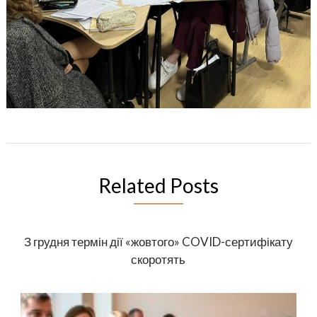
Related Posts
З грудня термін дії «жовтого» COVID-сертифікату
скоротять