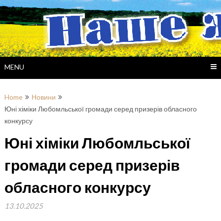
Skip
to
content
MENU
Home
Новини
Юні хіміки Любомльської громади серед призерів обласного
конкурсу
Юні хіміки Любомльської
громади серед призерів
обласного конкурсу
13.10.2025