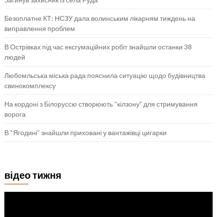
Безоплатне КТ: НСЗУ дала волинським лікарням тиждень на
виправлення проблем
В Острівках під час ексгумаційних робіт знайшли останки 38
людей
Любомльська міська рада пояснила ситуацію щодо будівництва
свинокомплексу
На кордоні з Білоруссю створюють “кілзону” для стримування
ворога
В “Ягодині” знайшли приховані у вантажівці цигарки
відео тижня
Відеопрогравач