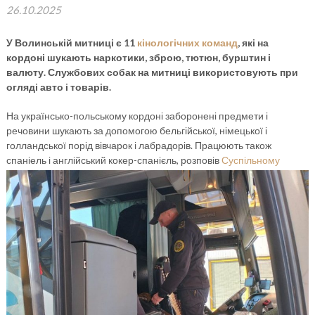
26.10.2025
У Волинській митниці є 11
кінологічних команд
, які на
кордоні шукають наркотики, зброю, тютюн, бурштин і
валюту. Службових собак на митниці використовують при
огляді авто і товарів.
На українсько-польському кордоні заборонені предмети і
речовини шукають за допомогою бельгійської, німецької і
голландської порід вівчарок і лабрадорів. Працюють також
спаніель і англійський кокер-спанієль,
розповів
Суспільному