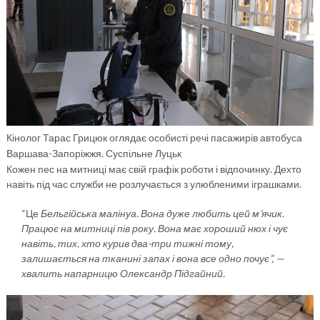
Кінолог Тарас Грицюк оглядає особисті речі пасажирів автобуса
Варшава-Запоріжжя. Суспільне Луцьк
Кожен пес на митниці має свій графік роботи і відпочинку. Дехто
навіть під час служби не розлучається з улюбленими іграшками.
“Це
Бельгійська малінуа. Вона дуже любить цей м’ячик.
Працює на митниці пів року.
Вона має хороший нюх і чує
навіть, тих, хто курив два-три тижні тому,
залишається на тканині запах і вона все одно почує”, —
хвалить напарницю Олександр Підгайний.