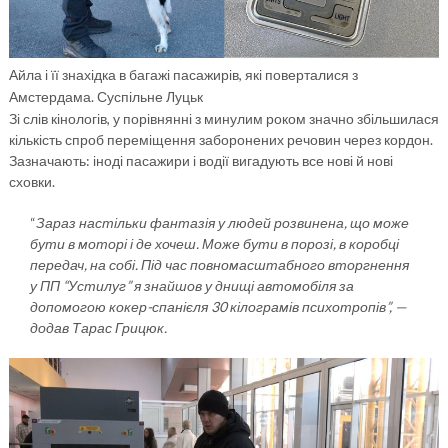
Айла і її знахідка в багажі пасажирів, які поверталися з
Амстердама. Суспільне Луцьк
Зі слів кінологів, у порівнянні з минулим роком значно збільшилася
кількість спроб переміщення заборонених речовин через кордон.
Зазначають: іноді пасажири і водії вигадують все нові й нові
сховки.
“
Зараз настільки фантазія у людей розвинена, що може
бути в моторі і де хочеш. Може бути в порозі, в коробці
передач, на собі.
Під час повномасштабного вторгнення
у ПП “Устилуг” я знайшов у днищі автомобіля за
допомогою кокер-спанієля 30 кілограмів психотропів”, —
додав Тарас Грицюк.