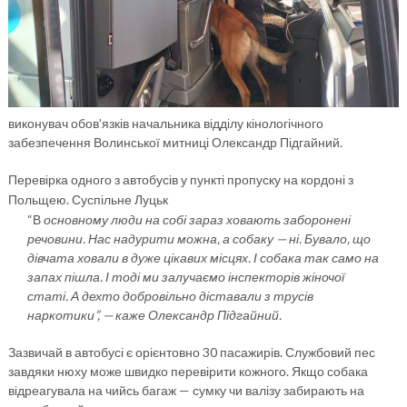
виконувач обов’язків начальника відділу кінологічного
забезпечення Волинської митниці Олександр Підгайний.
Перевірка одного з автобусів у пункті пропуску на кордоні з
Польщею. Суспільне Луцьк
“В
основному люди на собі зараз ховають заборонені
речовини. Нас надурити можна, а собаку — ні. Бувало, що
дівчата ховали в дуже цікавих місцях. І собака так само на
запах пішла. І тоді ми залучаємо інспекторів жіночої
статі. А дехто добровільно діставали з трусів
наркотики”, — каже Олександр Підгайний.
Зазвичай в автобусі є орієнтовно 30 пасажирів. Службовий пес
завдяки нюху може швидко перевірити кожного. Якщо собака
відреагувала на чийсь багаж — сумку чи валізу забирають на