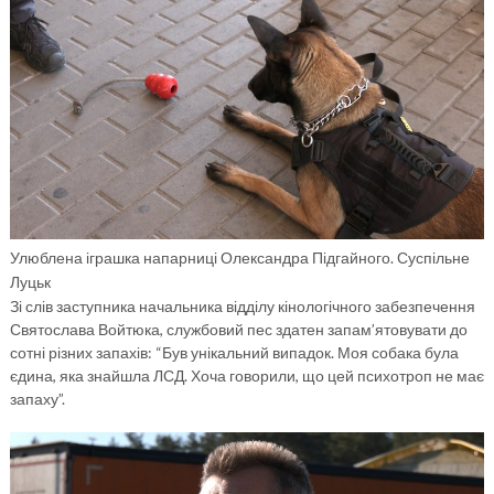
Улюблена іграшка напарниці Олександра Підгайного. Суспільне
Луцьк
Зі слів заступника начальника відділу кінологічного забезпечення
Святослава Войтюка, службовий пес здатен запам’ятовувати до
сотні різних запахів: “Був унікальний випадок. Моя собака була
єдина, яка знайшла
ЛСД
. Хоча говорили, що цей психотроп не має
запаху”.