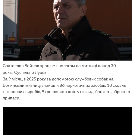
Святослав Войтюк працює кінологом на митниці понад 30
років. Суспільне Луцьк
За 9 місяців 2025 року за допомогою службових собак на
Волинській митниці знайшли 86 наркотичних засобів, 10 сховків
тютюнових виробів, 9 грошових знаків у вигляді банкнот, зброю та
припаси.