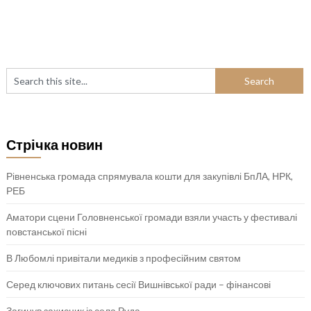
Стрічка новин
Рівненська громада спрямувала кошти для закупівлі БпЛА, НРК,
РЕБ
Аматори сцени Головненської громади взяли участь у фестивалі
повстанської пісні
В Любомлі привітали медиків з професійним святом
Серед ключових питань сесії Вишнівської ради – фінансові
Загинув захисник із села Руда