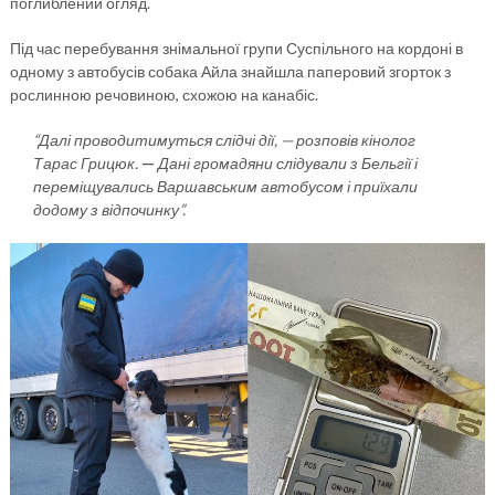
поглиблений огляд.
Під час перебування знімальної групи Суспільного на кордоні в
одному з автобусів собака Айла знайшла паперовий згорток з
рослинною речовиною, схожою на канабіс.
“Далі проводитимуться слідчі дії, — розповів кінолог
Тарас Грицюк.
—
Дані громадяни слідували з Бельгії і
переміщувались Варшавським автобусом і приїхали
додому з відпочинку”.