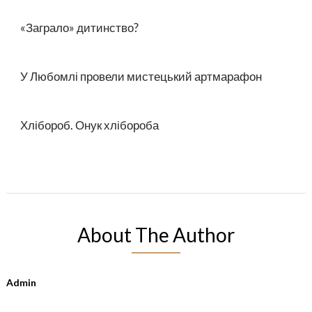
«Заграло» дитинство?
У Любомлі провели мистецький артмарафон
Хлібороб. Онук хлібороба
About The Author
Admin