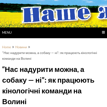
Skip
to
content
MENU
Home
Новини
“Нас надурити можна, а собаку — ні”: як працюють кінологічні
команди на Волині
“Нас надурити можна, а
собаку — ні”: як працюють
кінологічні команди на
Волині