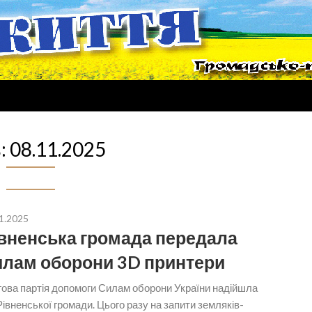
:
08.11.2025
1.2025
вненська громада передала
лам оборони 3D принтери
гова партія допомоги Силам оборони України надійшла
Рівненської громади. Цього разу на запити земляків-