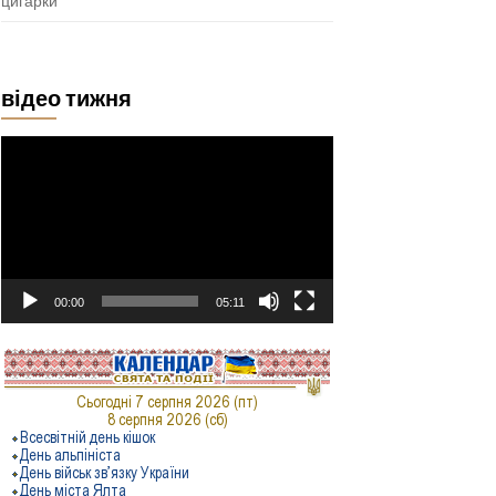
цигарки
відео тижня
Відеопрогравач
00:00
05:11