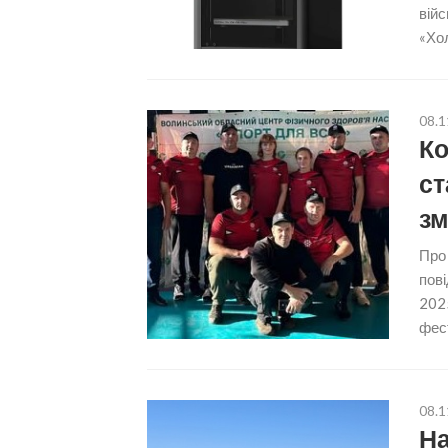
війс
«Хол
08.1
Ко
ст
зм
Про
пові
2025
фест
08.1
На