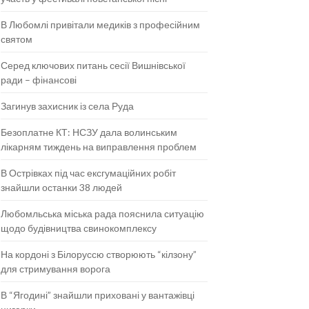
В Любомлі привітали медиків з професійним
святом
Серед ключових питань сесії Вишнівської
ради – фінансові
Загинув захисник із села Руда
Безоплатне КТ: НСЗУ дала волинським
лікарням тиждень на виправлення проблем
В Острівках під час ексгумаційних робіт
знайшли останки 38 людей
Любомльська міська рада пояснила ситуацію
щодо будівництва свинокомплексу
На кордоні з Білоруссю створюють “кілзону”
для стримування ворога
В “Ягодині” знайшли приховані у вантажівці