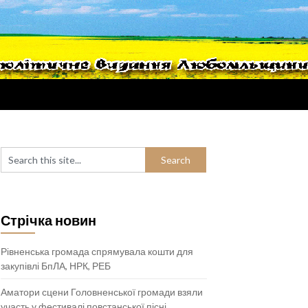
Стрічка новин
Рівненська громада спрямувала кошти для
закупівлі БпЛА, НРК, РЕБ
Аматори сцени Головненської громади взяли
участь у фестивалі повстанської пісні