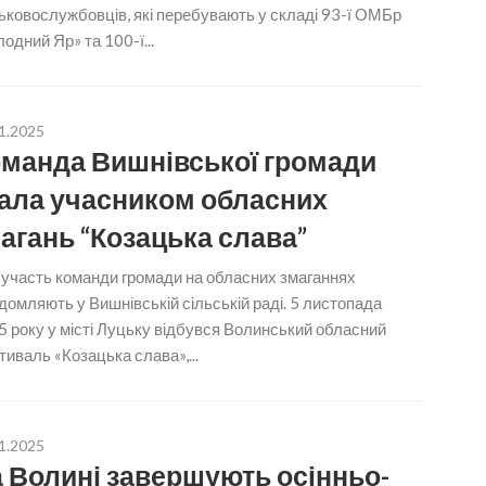
ьковослужбовців, які перебувають у складі 93-ї ОМБр
одний Яр» та 100-ї...
1.2025
манда Вишнівської громади
ала учасником обласних
агань “Козацька слава”
 участь команди громади на обласних змаганнях
домляють у Вишнівській сільській раді. 5 листопада
 року у місті Луцьку відбувся Волинський обласний
иваль «Козацька слава»,...
1.2025
 Волині завершують осінньо-