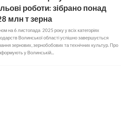
льові роботи: зібрано понад
28 млн т зерна
ом на 6 листопада 2025 року у всіх категоріях
подарств Волинської області успішно завершується
ання зернових, зернобобових та технічних культур. Про
нформують у Волинській...