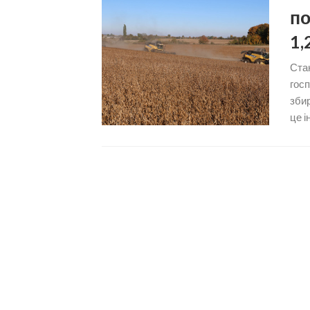
по
1,
Стан
гос
збир
це і