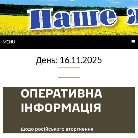
Skip
to
content
MENU
День:
16.11.2025