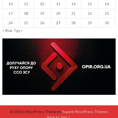
10
11
12
13
14
15
16
17
18
19
20
21
22
23
24
25
26
27
28
29
30
« Жов
Гру »
© 2026
| WordPress Theme by
Superb WordPress Themes
Back to Top ↑