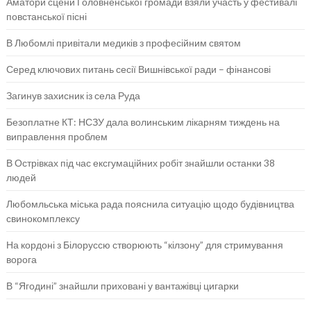
Аматори сцени Головненської громади взяли участь у фестивалі
повстанської пісні
В Любомлі привітали медиків з професійним святом
Серед ключових питань сесії Вишнівської ради – фінансові
Загинув захисник із села Руда
Безоплатне КТ: НСЗУ дала волинським лікарням тиждень на
виправлення проблем
В Острівках під час ексгумаційних робіт знайшли останки 38
людей
Любомльська міська рада пояснила ситуацію щодо будівництва
свинокомплексу
На кордоні з Білоруссю створюють “кілзону” для стримування
ворога
В “Ягодині” знайшли приховані у вантажівці цигарки