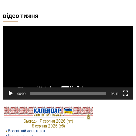
відео тижня
Відеопрогравач
00:00
05:11