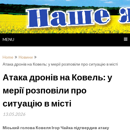
Skip
to
content
MENU
Home
Новини
Атака дронів на Ковель: у мерії розповіли про ситуацію в місті
Атака дронів на Ковель: у
мерії розповіли про
ситуацію в місті
13.05.2026
Міський голова Ковеля Ігор Чайка підтвердив атаку