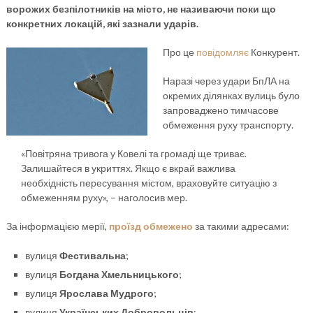
ворожих безпілотників на місто, не називаючи поки що
конкретних локацій, які зазнали ударів.
Про це
повідомляє
Конкурент.
Наразі через удари БпЛА на
окремих ділянках вулиць було
запроваджено тимчасове
обмеження руху транспорту.
«Повітряна тривога у Ковелі та громаді ще триває.
Залишайтеся в укриттях. Якщо є вкрай важлива
необхідність пересування містом, враховуйте ситуацію з
обмеженням руху», – наголосив мер.
За інформацією мерії,
проїзд обмежено
за такими адресами:
вулиця
Фестивальна
;
вулиця
Богдана Хмельницького
;
вулиця
Ярослава Мудрого
;
вулиця
Українських Добровольців
;