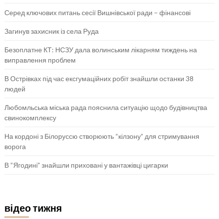
Серед ключових питань сесії Вишнівської ради – фінансові
Загинув захисник із села Руда
Безоплатне КТ: НСЗУ дала волинським лікарням тиждень на
виправлення проблем
В Острівках під час ексгумаційних робіт знайшли останки 38
людей
Любомльська міська рада пояснила ситуацію щодо будівництва
свинокомплексу
На кордоні з Білоруссю створюють “кілзону” для стримування
ворога
В “Ягодині” знайшли приховані у вантажівці цигарки
відео тижня