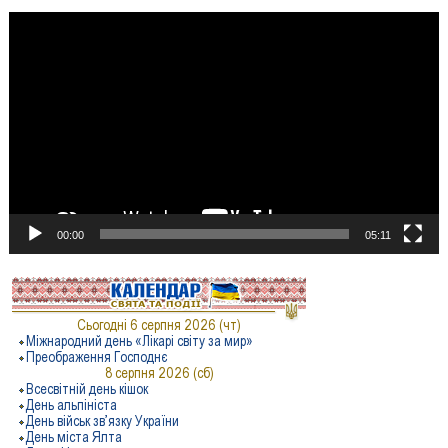
Відеопрогравач
00:00
05:11