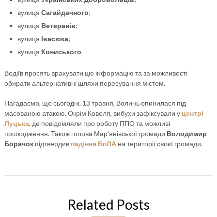
вулиця
Сагайдачного
;
вулиця
Ветеранів
;
вулиця
Івасюка
;
вулиця
Кониського
.
Водіїв просять врахувати цю інформацію та за можливості
обирати альтернативні шляхи пересування містом.
Нагадаємо, що сьогодні, 13 травня, Волинь опинилася під
масованою атакою. Окрім Ковеля, вибухи зафіксували у
центрі
Луцька
, де повідомляли про роботу ППО та можливі
пошкодження. Також голова Мар’янівської громади
Володимир
Борачок
підтвердив
падіння БпЛА
на території своєї громади.
Related Posts