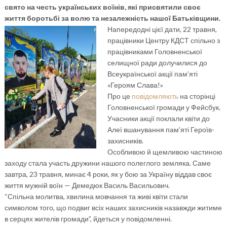
свято на честь українських воїнів, які присвятили своє
життя боротьбі за волю та незалежність нашої Батьківщини.
Напередодні цієї дати, 22 травня,
працівники Центру КДСТ спільно з
працівниками Головненської
селищної ради долучилися до
Всеукраїнської акції пам’яті
«Героям Слава!»
Про це
повідомляють
на сторінці
Головненської громади у Фейсбук.
Учасники акції поклали квіти до
Алеї вшанування пам’яті Героїв-
захисників.
Особливою й щемливою частиною
заходу стала участь дружини нашого полеглого земляка. Саме
завтра, 23 травня, минає 4 роки, як у бою за Україну віддав своє
життя мужній воїн — Демедюк Василь Васильович.
“Спільна молитва, хвилина мовчання та живі квіти стали
символом того, що подвиг всіх наших захисників назавжди житиме
в серцях жителів громади”, йдеться у повідомленні.