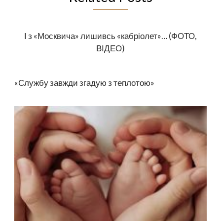
І з «Москвича» лишивсь «кабріолет»… (ФОТО,
ВІДЕО)
«Службу завжди згадую з теплотою»