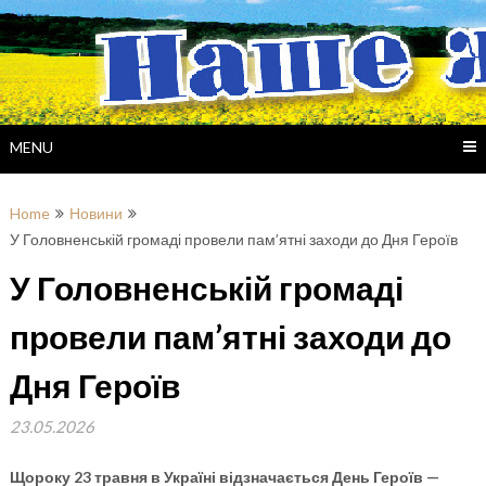
Skip
to
content
MENU
Home
Новини
У Головненській громаді провели пам’ятні заходи до Дня Героїв
У Головненській громаді
провели пам’ятні заходи до
Дня Героїв
23.05.2026
Щороку 23 травня в Україні відзначається День Героїв —