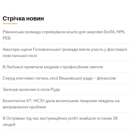
Стрічка новин
Рівненська громада спрямувала кошти для закупівлі БпЛА, НРК,
РЕБ
Аматори сцени Головненської громади взяли участь у фестивалі
повстанської пісні
В Любомлі привітали медиків з професійним святом
Серед ключових питань сесії Вишнівської ради – фінансові
Загинув захисник із села Руда
Безоплатне КТ: НСЗУ дала волинським лікарням тиждень на
виправлення проблем
В Острівках під час ексгумаційних робіт знайшли останки 38
людей