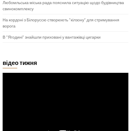
Любомльська міська рада пояснила ситуацію щодо будівництва
свинокомплексу
На кордоні з Білоруссю створюють “кілзону” для стримування
ворога
В “Ягодині” знайшли приховані у вантажівці цигарки
відео тижня
Відеопрогравач