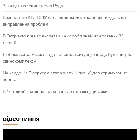
Загинув захисник із села Руда
Безоплатне КТ: НСЗУ дала волинським лікарням тиждень на
виправлення проблем
В Острівках під час ексгумаційних робіт знайшли останки 38
людей
Любомльська міська рада пояснила ситуацію щодо будівництва
свинокомплексу
На кордоні з Білоруссю створюють “кілзону” для стримування
ворога
В “Ягодині” знайшли приховані у вантажівці цигарки
відео тижня
Відеопрогравач