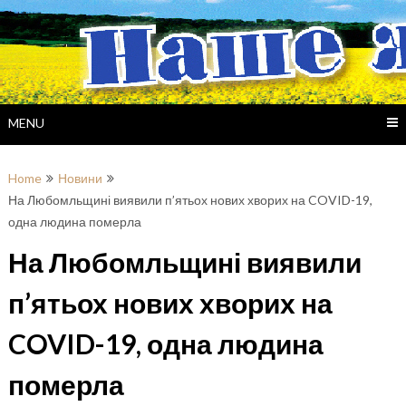
Skip
to
content
MENU
Home
Новини
На Любомльщині виявили п’ятьох нових хворих на COVID-19,
одна людина померла
На Любомльщині виявили
п’ятьох нових хворих на
COVID-19, одна людина
померла