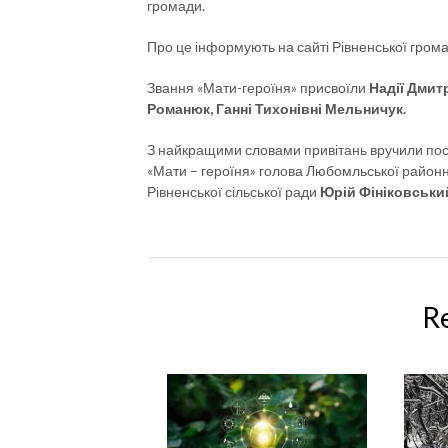
громади.
Про це інформують на сайті Рівненської грома
Звання «Мати-героїня» присвоїли
Надії Дмитр
Романюк, Ганні Тихонівні Мельничук.
З найкращими словами привітань вручили посв
«Мати – героїня» голова Любомльської районн
Рівненської сільської ради
Юрій Фініковськи
R