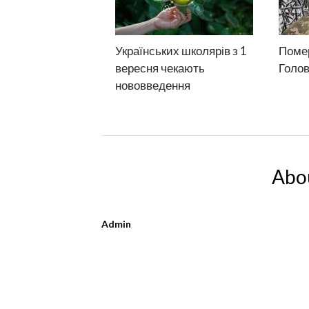
Українських школярів з 1
Помер
вересня чекають
Голо
нововведення
Abo
Admin