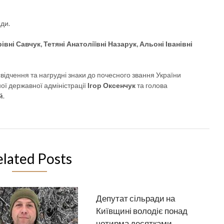
ди.
івні Савчук, Тетяні Анатоліївні Назарук, Альоні Іванівні
ідчення та нагрудні знаки до почесного звання України
ої державної адміністрації
Ігор Оксенчук
та голова
й
.
elated Posts
Депутат сільради на
Київщині володіє понад
чотирма десятками