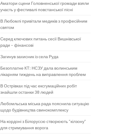
Аматори сцени Головненської громади взяли
участь у фестивалі повстанської пісні
В Любомлі привітали медиків з професійним
святом
Серед ключових питань сесії Вишнівської
ради – фінансові
Загинув захисник із села Руда
Безоплатне КТ: НСЗУ дала волинським
лікарням тиждень на виправлення проблем
В Острівках під час ексгумаційних робіт
знайшли останки 38 людей
Любомльська міська рада пояснила ситуацію
щодо будівництва свинокомплексу
На кордоні з Білоруссю створюють “кілзону”
для стримування ворога