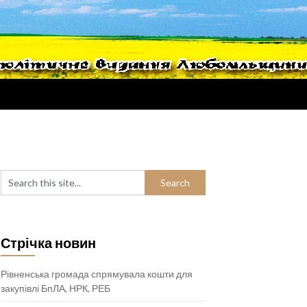
Стрічка новин
Рівненська громада спрямувала кошти для
закупівлі БпЛА, НРК, РЕБ