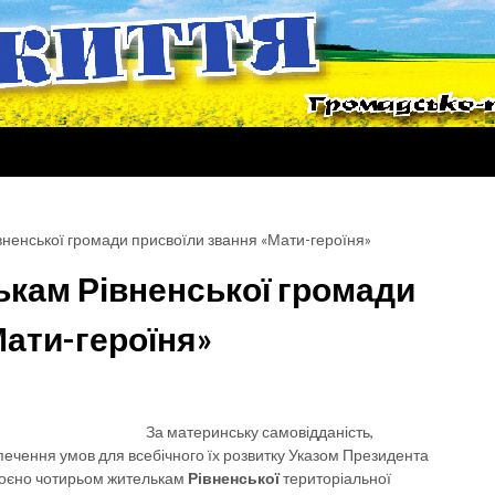
ненської громади присвоїли звання «Мати-героїня»
кам Рівненської громади
Мати-героїня»
За материнську самовідданість,
печення умов для всебічного їх розвитку Указом Президента
воєно чотирьом жителькам
Рівненської
територіальної