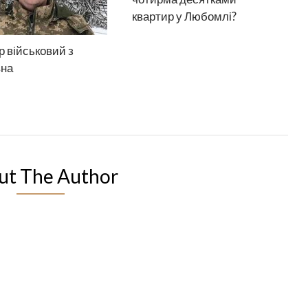
квартир у Любомлі?
 військовий з
вна
ut The Author