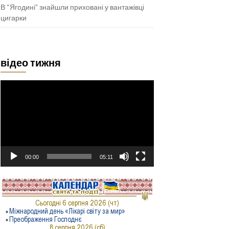
В “Ягодині” знайшли приховані у вантажівці
цигарки
відео тижня
Відеопрогравач
00:00
05:11