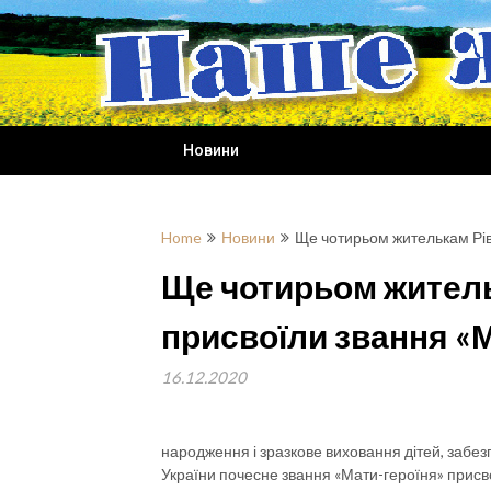
Skip
to
content
Новини
Home
Новини
Ще чотирьом жителькам Рів
Ще чотирьом житель
присвоїли звання «
16.12.2020
народження і зразкове виховання дітей, забез
України почесне звання «Мати-героїня» прис