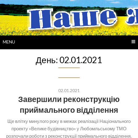
Skip
to
content
MENU
День:
02.01.2021
02.01.2021
Завершили реконструкцію
приймального відділення
Ще влітку минулого року в межах реалізації Національного
проекту «Велике будівництво» у Любомльському ТМО
розпочали роботи з реконструкції приймального відділення.