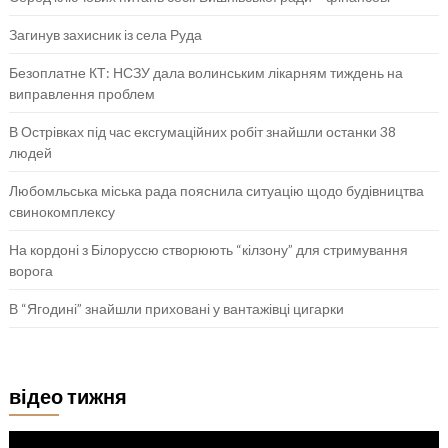
Загинув захисник із села Руда
Безоплатне КТ: НСЗУ дала волинським лікарням тиждень на
виправлення проблем
В Острівках під час ексгумаційних робіт знайшли останки 38
людей
Любомльська міська рада пояснила ситуацію щодо будівництва
свинокомплексу
На кордоні з Білоруссю створюють “кілзону” для стримування
ворога
В “Ягодині” знайшли приховані у вантажівці цигарки
відео тижня
Відеопрогравач