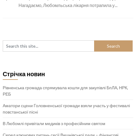
Нагадаємо, Любомльська лікарня потрапила у...
Стрічка новин
Рівненська громада спрямувала кошти для закупівлі БпЛА, НРК,
РЕБ
Аматори сцени Головненської громади взяли участь у фестивалі
повстанської пісні
В Любомлі привітали медиків з професійним святом
Серед ключових питань сесії Вишнівської ради – фінансові